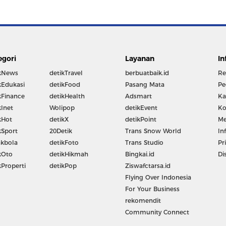
egori
Layanan
In
kNews
detikTravel
berbuatbaik.id
Re
kEdukasi
detikFood
Pasang Mata
Pe
kFinance
detikHealth
Adsmart
Ka
kInet
Wolipop
detikEvent
Ko
kHot
detikX
detikPoint
Me
kSport
20Detik
Trans Snow World
In
kbola
detikFoto
Trans Studio
Pr
kOto
detikHikmah
Bingkai.id
Di
kProperti
detikPop
Ziswafctarsa.id
Flying Over Indonesia
For Your Business
rekomendit
Community Connect