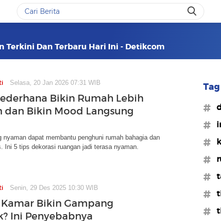
 Terkini Dan Terbaru Hari Ini - Detikcom
ti
Selasa, 20 Jan 2026 07:31 WIB
Tag 
Sederhana Bikin Rumah Lebih
#d
 dan Bikin Mood Langsung
#i
 nyaman dapat membantu penghuni rumah bahagia dan
#k
. Ini 5 tips dekorasi ruangan jadi terasa nyaman.
#r
#t
ti
Senin, 29 Des 2025 10:30 WIB
#t
i Kamar Bikin Gampang
#t
? Ini Penyebabnya