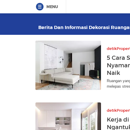
MENU
Berita Dan Informasi Dekorasi Ruangan
detikProper
5 Cara 
Nyaman
Naik
Ruangan yang
melepas stres
detikProper
Kerja d
Ngantuk