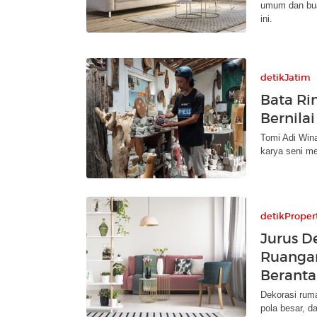
umum dan bua
ini.
detikJatim
Bata Ri
Bernilai
Tomi Adi Win
karya seni me
detikProper
Jurus D
Ruangan
Berant
Dekorasi ruma
pola besar, d