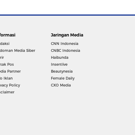
formasi
Jaringan Media
daksi
CNN Indonesia
doman Media Siber
CNBC Indonesia
rir
Haibunda
tak Pos
Insertlive
dia Partner
Beautynesia
fo Iklan
Female Daily
ivacy Policy
CXO Media
sclaimer