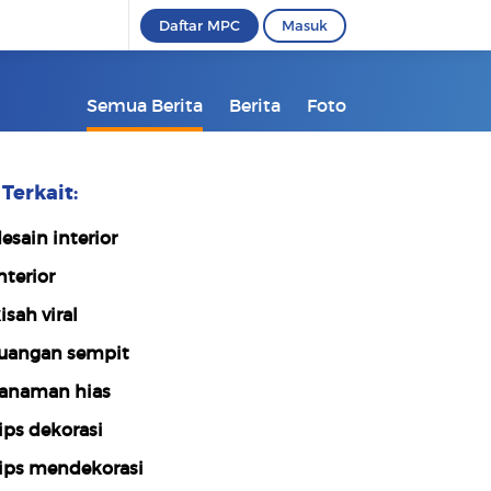
Daftar MPC
Masuk
Semua Berita
Berita
Foto
Terkait:
esain interior
nterior
isah viral
uangan sempit
anaman hias
ips dekorasi
ips mendekorasi