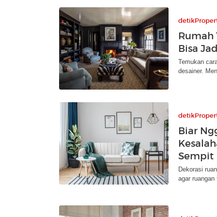
detikProper
Rumah 
Bisa Ja
Temukan cara
desainer. Men
detikProper
Biar Ng
Kesalah
Sempit
Dekorasi ruan
agar ruangan 