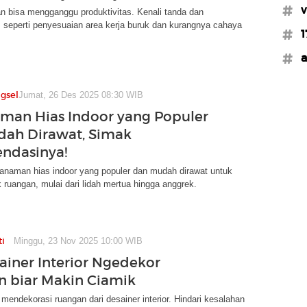
#v
 bisa mengganggu produktivitas. Kenali tanda dan
 seperti penyesuaian area kerja buruk dan kurangnya cahaya
#1
#a
gsel
Jumat, 26 Des 2025 08:30 WIB
man Hias Indoor yang Populer
ah Dirawat, Simak
ndasinya!
anaman hias indoor yang populer dan mudah dirawat untuk
ruangan, mulai dari lidah mertua hingga anggrek.
ti
Minggu, 23 Nov 2025 10:00 WIB
sainer Interior Ngedekor
 biar Makin Ciamik
mendekorasi ruangan dari desainer interior. Hindari kesalahan