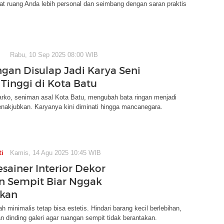
t ruang Anda lebih personal dan seimbang dengan saran praktis
Rabu, 10 Sep 2025 08:00 WIB
ngan Disulap Jadi Karya Seni
 Tinggi di Kota Batu
arko, seniman asal Kota Batu, mengubah bata ringan menjadi
nakjubkan. Karyanya kini diminati hingga mancanegara.
ti
Kamis, 14 Agu 2025 10:45 WIB
esainer Interior Dekor
 Sempit Biar Nggak
akan
h minimalis tetap bisa estetis. Hindari barang kecil berlebihan,
an dinding galeri agar ruangan sempit tidak berantakan.