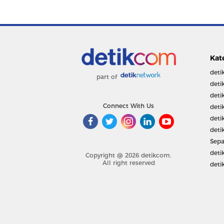
Kat
deti
part of
deti
deti
Connect With Us
deti
deti
deti
Sepa
deti
Copyright @ 2026 detikcom.
All right reserved
deti