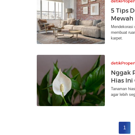
detikProper
5 Tips 
Mewah
Mendekorasi 
membuat ruan
karpet.
detikProper
Nggak P
Hias In
Tanaman hias 
agar lebih se
1