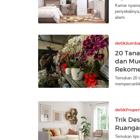
Kamar nyaman
penyebabnya,
alami.
detikSumba
20 Tana
dan Mud
Rekome
Temukan 20 t
mempercantik 
detikProper
Trik De
Ruangan
Temukan tips 