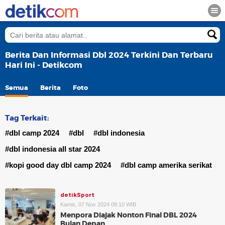
Berita Dan Informasi Dbl 2024 Terkini Dan Terbaru
Hari Ini - Detikcom
Semua
Berita
Foto
Tag Terkait:
#dbl camp 2024
#dbl
#dbl indonesia
#dbl indonesia all star 2024
#kopi good day dbl camp 2024
#dbl camp amerika serikat
detikSport
Kamis, 07 Nov 2024 08:10 WIB
Menpora Diajak Nonton Final DBL 2024
Bulan Depan