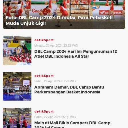
Foto: DBL Camp 2024 Dimulai, Para Pebasket
Muda Unjuk Gigi!
detikSport
Minggu, 28 Apr 2024 13:15 WIB
DBL Camp 2024 Hari Ini: Pengumuman 12
Atlet DBL Indonesia All Star
detikSport
Sabtu, 27 Apr 2024 07:22 WIB
Abraham Damar: DBL Camp Bantu
Perkembangan Basket Indonesia
detikSport
Sabtu, 27 Apr 2024 05:30 WIB
Main di Mall Bikin Campers DBL Camp
2024 Ini Gugup