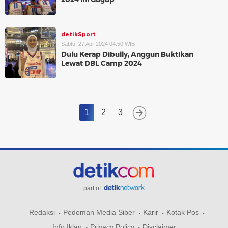
detikSport
Sabtu, 27 Apr 2024 04:50 WIB
Dulu Kerap Dibully, Anggun Buktikan
Lewat DBL Camp 2024
1
2
3
part of
Redaksi
Pedoman Media Siber
Karir
Kotak Pos
Info Iklan
Privacy Policy
Disclaimer