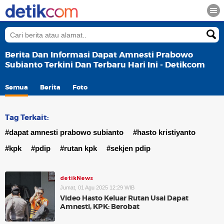
Berita Dan Informasi Dapat Amnesti Prabowo
Subianto Terkini Dan Terbaru Hari Ini - Detikcom
Semua
Berita
Foto
Tag Terkait:
#dapat amnesti prabowo subianto
#hasto kristiyanto
#kpk
#pdip
#rutan kpk
#sekjen pdip
detikNews
Jumat, 01 Agu 2025 12:29 WIB
Video Hasto Keluar Rutan Usai Dapat
Amnesti, KPK: Berobat