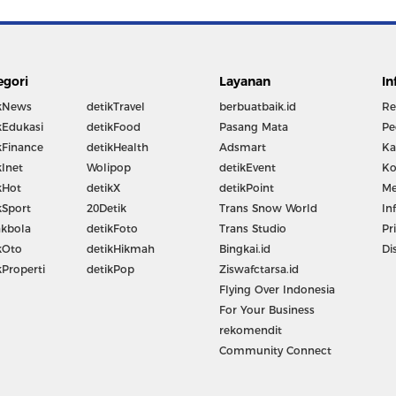
egori
Layanan
In
kNews
detikTravel
berbuatbaik.id
Re
kEdukasi
detikFood
Pasang Mata
Pe
kFinance
detikHealth
Adsmart
Ka
kInet
Wolipop
detikEvent
Ko
kHot
detikX
detikPoint
Me
kSport
20Detik
Trans Snow World
In
kbola
detikFoto
Trans Studio
Pr
kOto
detikHikmah
Bingkai.id
Di
kProperti
detikPop
Ziswafctarsa.id
Flying Over Indonesia
For Your Business
rekomendit
Community Connect