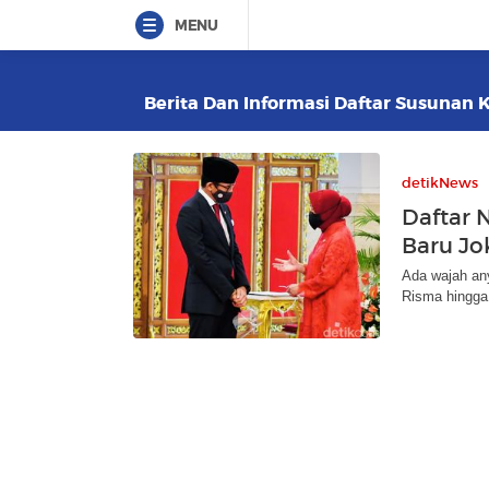
MENU
Berita Dan Informasi Daftar Susunan K
detikNews
Daftar 
Baru Jo
Ada wajah any
Risma hingga 