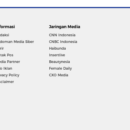
formasi
Jaringan Media
daksi
CNN Indonesia
doman Media Siber
CNBC Indonesia
rir
Haibunda
tak Pos
Insertlive
dia Partner
Beautynesia
fo Iklan
Female Daily
ivacy Policy
CXO Media
sclaimer