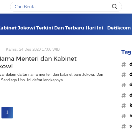
abinet Jokowi Terkini Dan Terbaru Hari Ini - Detikcom
Kamis, 24 Des 2020 17:06 WIB
Tag 
Nama Menteri dan Kabinet
#d
kowi
#d
ar dalam daftar nama menteri dan kabinet baru Jokowi. Dari
Sandiaga Uno. Ini daftar lengkapnya
#d
#d
#k
1
#r
#s