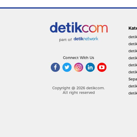
Kat
deti
part of
deti
deti
Connect With Us
deti
deti
deti
Sepa
deti
Copyright @ 2026 detikcom.
All right reserved
deti