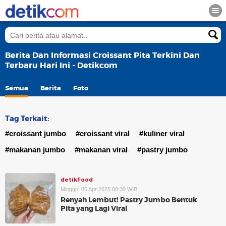
Berita Dan Informasi Croissant Pita Terkini Dan
Terbaru Hari Ini - Detikcom
Semua
Berita
Foto
Tag Terkait:
#croissant jumbo
#croissant viral
#kuliner viral
#makanan jumbo
#makanan viral
#pastry jumbo
detikFood
Minggu, 06 Apr 2025 08:30 WIB
Renyah Lembut! Pastry Jumbo Bentuk
Pita yang Lagi Viral