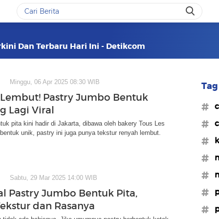
rkini Dan Terbaru Hari Ini - Detikcom
Minggu, 06 Apr 2025 08:30 WIB
Tag 
Lembut! Pastry Jumbo Bentuk
#c
g Lagi Viral
#c
tuk pita kini hadir di Jakarta, dibawa oleh bakery Tous Les
 bentuk unik, pastry ini juga punya tekstur renyah lembut.
#k
#m
#m
Sabtu, 29 Mar 2025 14:00 WIB
#p
ral Pastry Jumbo Bentuk Pita,
Tekstur dan Rasanya
#p