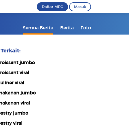
Daftar MPC
Masuk
Semua Berita
Berita
Foto
Terkait:
roissant jumbo
roissant viral
uliner viral
akanan jumbo
akanan viral
astry jumbo
astry viral