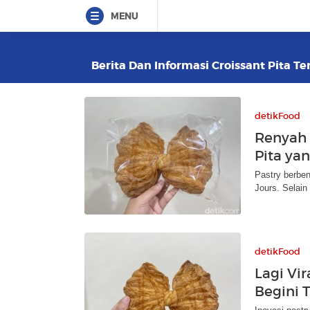
MENU
Berita Dan Informasi Croissant Pita Te
detikFood
Renyah 
Pita yan
Pastry berben
Jours. Selain
detikFood
Lagi Vi
Begini 