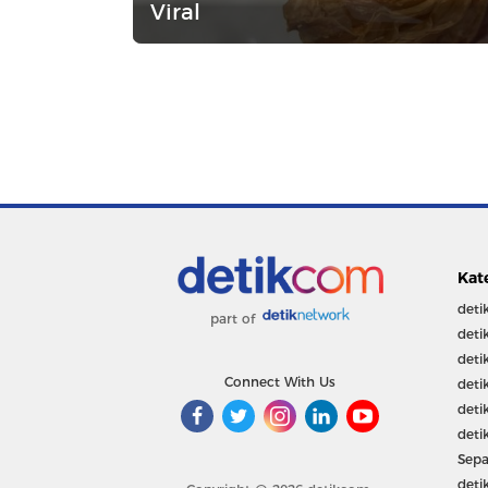
Viral
Kat
deti
part of
deti
deti
Connect With Us
deti
deti
deti
Sepa
deti