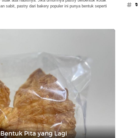
y tidak ada habisnya. Jika umumnya pastry berbentuk kotak
#t
an sabit, pastry dari bakery populer ini punya bentuk seperti
Bentuk Pita yang Lagi