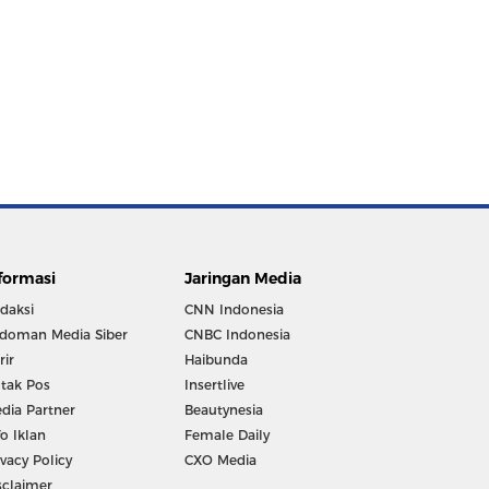
formasi
Jaringan Media
daksi
CNN Indonesia
doman Media Siber
CNBC Indonesia
rir
Haibunda
tak Pos
Insertlive
dia Partner
Beautynesia
fo Iklan
Female Daily
ivacy Policy
CXO Media
sclaimer