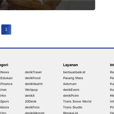
1
egori
Layanan
In
kNews
detikTravel
berbuatbaik.id
Re
kEdukasi
detikFood
Pasang Mata
Pe
kFinance
detikHealth
Adsmart
Ka
kInet
Wolipop
detikEvent
Ko
kHot
detikX
detikPoint
Me
kSport
20Detik
Trans Snow World
In
kbola
detikFoto
Trans Studio
Pr
kOto
detikHikmah
Bingkai.id
Di