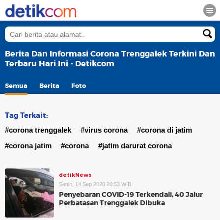
Berita Dan Informasi Corona Trenggalek Terkini Dan
Terbaru Hari Ini - Detikcom
Semua
Berita
Foto
Tag Terkait:
#corona trenggalek
#virus corona
#corona di jatim
#corona jatim
#corona
#jatim darurat corona
detikNews
Senin, 14 Sep 2020 20:53 WIB
Penyebaran COVID-19 Terkendali, 40 Jalur
Perbatasan Trenggalek Dibuka