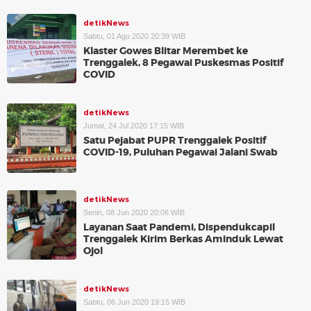
detikNews
Sabtu, 01 Agu 2020 20:39 WIB
Klaster Gowes Blitar Merembet ke
Trenggalek, 8 Pegawai Puskesmas Positif
COVID
detikNews
Jumat, 24 Jul 2020 17:15 WIB
Satu Pejabat PUPR Trenggalek Positif
COVID-19, Puluhan Pegawai Jalani Swab
detikNews
Senin, 08 Jun 2020 20:06 WIB
Layanan Saat Pandemi, Dispendukcapil
Trenggalek Kirim Berkas Aminduk Lewat
Ojol
detikNews
Sabtu, 06 Jun 2020 19:15 WIB