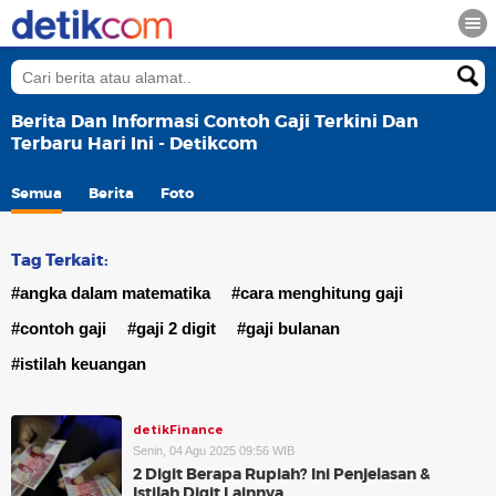
Berita Dan Informasi Contoh Gaji Terkini Dan
Terbaru Hari Ini - Detikcom
Semua
Berita
Foto
Tag Terkait:
#angka dalam matematika
#cara menghitung gaji
#contoh gaji
#gaji 2 digit
#gaji bulanan
#istilah keuangan
detikFinance
Senin, 04 Agu 2025 09:56 WIB
2 Digit Berapa Rupiah? Ini Penjelasan &
Istilah Digit Lainnya