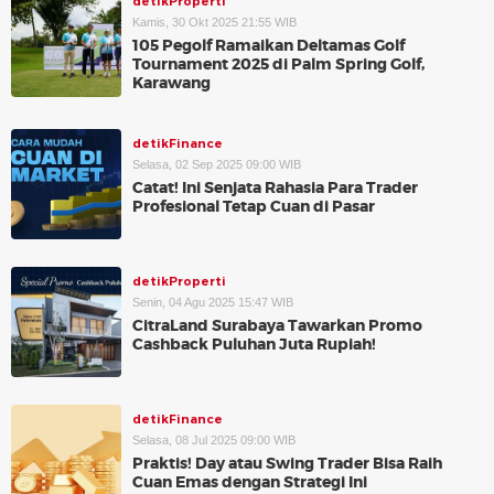
detikProperti
Kamis, 30 Okt 2025 21:55 WIB
105 Pegolf Ramaikan Deltamas Golf
Tournament 2025 di Palm Spring Golf,
Karawang
detikFinance
Selasa, 02 Sep 2025 09:00 WIB
Catat! Ini Senjata Rahasia Para Trader
Profesional Tetap Cuan di Pasar
detikProperti
Senin, 04 Agu 2025 15:47 WIB
CitraLand Surabaya Tawarkan Promo
Cashback Puluhan Juta Rupiah!
detikFinance
Selasa, 08 Jul 2025 09:00 WIB
Praktis! Day atau Swing Trader Bisa Raih
Cuan Emas dengan Strategi Ini