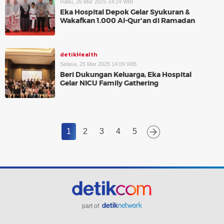
Rabu, 26 Mar 2025 14:24 WIB
Eka Hospital Depok Gelar Syukuran &
Wakafkan 1.000 Al-Qur'an di Ramadan
detikHealth
Selasa, 25 Mar 2025 14:09 WIB
Beri Dukungan Keluarga, Eka Hospital
Gelar NICU Family Gathering
1
2
3
4
5
part of