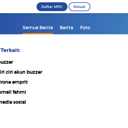
Daftar MPC
Masuk
Semua Berita
Berita
Foto
Terkait:
uzzer
iri ciri akun buzzer
rone emprit
smail fahmi
edia sosial