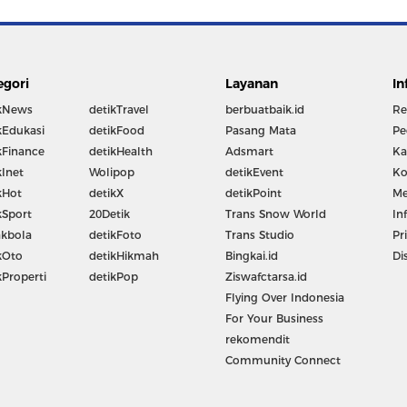
egori
Layanan
In
kNews
detikTravel
berbuatbaik.id
Re
kEdukasi
detikFood
Pasang Mata
Pe
kFinance
detikHealth
Adsmart
Ka
kInet
Wolipop
detikEvent
Ko
kHot
detikX
detikPoint
Me
kSport
20Detik
Trans Snow World
In
kbola
detikFoto
Trans Studio
Pr
kOto
detikHikmah
Bingkai.id
Di
kProperti
detikPop
Ziswafctarsa.id
Flying Over Indonesia
For Your Business
rekomendit
Community Connect