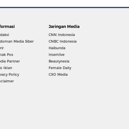
formasi
Jaringan Media
daksi
CNN Indonesia
doman Media Siber
CNBC Indonesia
rir
Haibunda
tak Pos
Insertlive
dia Partner
Beautynesia
fo Iklan
Female Daily
ivacy Policy
CXO Media
sclaimer