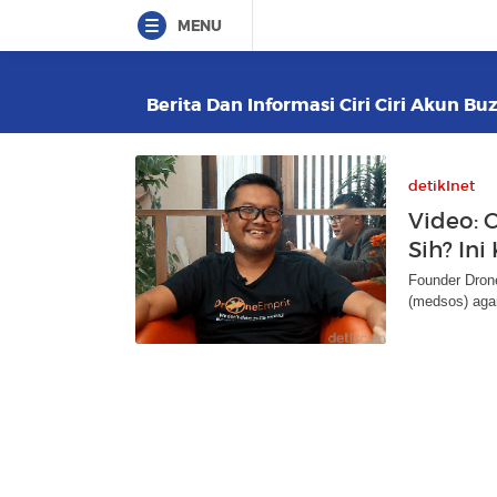
MENU
Berita Dan Informasi Ciri Ciri Akun Bu
detikInet
Video: C
Sih? In
Founder Drone
(medsos) agar 