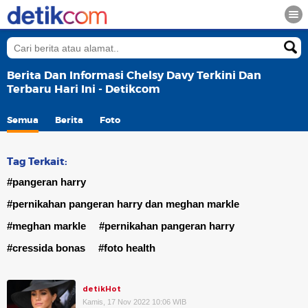
Berita Dan Informasi Chelsy Davy Terkini Dan
Terbaru Hari Ini - Detikcom
Semua
Berita
Foto
Tag Terkait:
#pangeran harry
#pernikahan pangeran harry dan meghan markle
#meghan markle
#pernikahan pangeran harry
#cressida bonas
#foto health
detikHot
Kamis, 17 Nov 2022 10:06 WIB