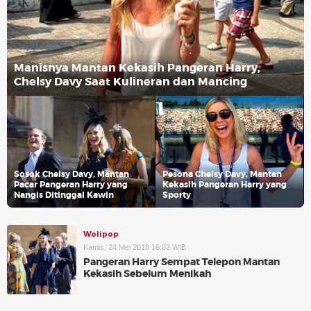
Manisnya Mantan Kekasih Pangeran Harry,
Chelsy Davy Saat Kulineran dan Mancing
Sosok Chelsy Davy, Mantan
Pesona Chelsy Davy, Mantan
Pacar Pangeran Harry yang
Kekasih Pangeran Harry yang
Nangis Ditinggal Kawin
Sporty
Wolipop
Kamis, 24 Mei 2018 16:02 WIB
Pangeran Harry Sempat Telepon Mantan
Kekasih Sebelum Menikah