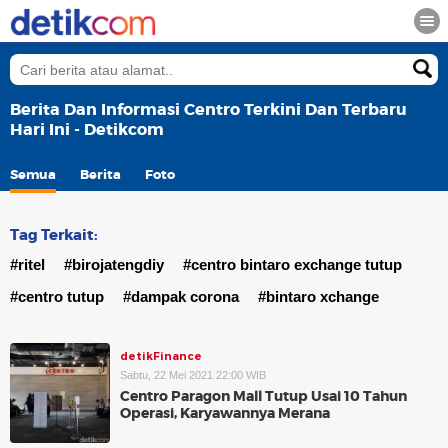
Berita Dan Informasi Centro Terkini Dan Terbaru
Hari Ini - Detikcom
Semua
Berita
Foto
Tag Terkait:
#ritel
#birojatengdiy
#centro bintaro exchange tutup
#centro tutup
#dampak corona
#bintaro xchange
detikFinance
Sabtu, 22 Mei 2021 22:00 WIB
Centro Paragon Mall Tutup Usai 10 Tahun
Operasi, Karyawannya Merana