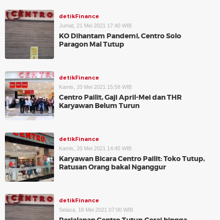
detikFinance
Jumat, 21 Mei 2021 17:40 WIB
KO Dihantam Pandemi, Centro Solo
Paragon Mal Tutup
detikFinance
Kamis, 20 Mei 2021 15:58 WIB
Centro Pailit, Gaji April-Mei dan THR
Karyawan Belum Turun
detikFinance
Kamis, 20 Mei 2021 14:45 WIB
Karyawan Bicara Centro Pailit: Toko Tutup,
Ratusan Orang bakal Nganggur
detikFinance
Selasa, 18 Mei 2021 07:00 WIB