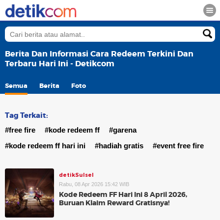
Berita Dan Informasi Cara Redeem Terkini Dan
Terbaru Hari Ini - Detikcom
Semua
Berita
Foto
Tag Terkait:
#free fire
#kode redeem ff
#garena
#kode redeem ff hari ini
#hadiah gratis
#event free fire
detikSulsel
Rabu, 08 Apr 2026 15:42 WIB
Kode Redeem FF Hari Ini 8 April 2026,
Buruan Klaim Reward Gratisnya!