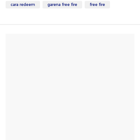
cara redeem
garena free fire
free fire