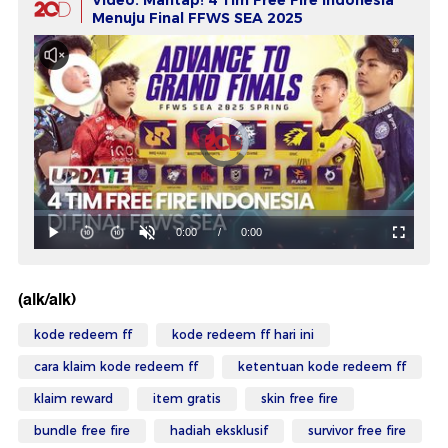
Video: Mantap! 4 Tim Free Fire Indonesia
Menuju Final FFWS SEA 2025
(alk/alk)
kode redeem ff
kode redeem ff hari ini
cara klaim kode redeem ff
ketentuan kode redeem ff
klaim reward
item gratis
skin free fire
bundle free fire
hadiah eksklusif
survivor free fire