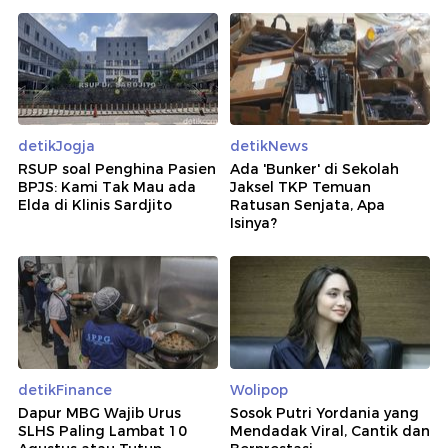
detikJogja
detikNews
RSUP soal Penghina Pasien
Ada 'Bunker' di Sekolah
BPJS: Kami Tak Mau ada
Jaksel TKP Temuan
Elda di Klinis Sardjito
Ratusan Senjata, Apa
Isinya?
detikFinance
Wolipop
Dapur MBG Wajib Urus
Sosok Putri Yordania yang
SLHS Paling Lambat 10
Mendadak Viral, Cantik dan