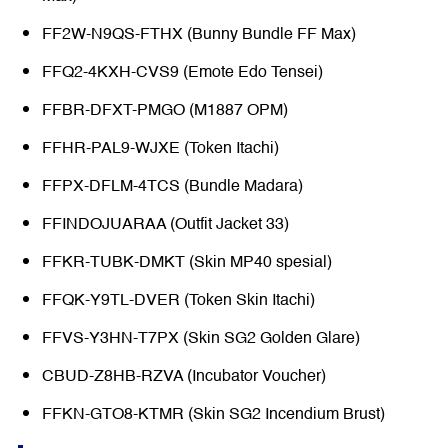
FF2W-N9QS-FTHX (Bunny Bundle FF Max)
FFQ2-4KXH-CVS9 (Emote Edo Tensei)
FFBR-DFXT-PMGO (M1887 OPM)
FFHR-PAL9-WJXE (Token Itachi)
FFPX-DFLM-4TCS (Bundle Madara)
FFINDOJUARAA (Outfit Jacket 33)
FFKR-TUBK-DMKT (Skin MP40 spesial)
FFQK-Y9TL-DVER (Token Skin Itachi)
FFVS-Y3HN-T7PX (Skin SG2 Golden Glare)
CBUD-Z8HB-RZVA (Incubator Voucher)
FFKN-GTO8-KTMR (Skin SG2 Incendium Brust)