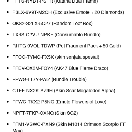
FFTS-NYBT-PSTR (Katana Dual Flame)
P3LX-6V9T-M2QH (Exclusive Emote + 20 Diamonds)
QK82-S2LX-5Q27 (Random Loot Box)
TX4S-C2VU-NPKF (Consumable Bundle)
RHTG-9VOL-TDWP (Pet Fragment Pack + 50 Gold)
FFCO-TYMQ-FX5K (skin senjata spesial)
FFEV-OX2M-FQY4 (AK47 Blue Flame Draco)
FFWG-LT7Y-PAIZ (Bundle Trouble)
CTFF-NX2K-SZ9H (Skin Scar Megalodon Alpha)
FFWC-TKX2-P5NQ (Emote Flowers of Love)
NPFT-7FKP-CXNQ (Skin SG2)
FFM1-VSWC-PXN9 (Skin M1014 Crimson Scorpio FF
Max)