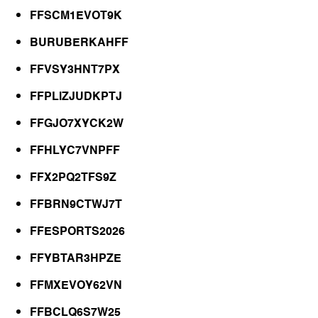
FFSCM1EVOT9K
BURUBERKAHFF
FFVSY3HNT7PX
FFPLlZJUDKPTJ
FFGJO7XYCK2W
FFHLYC7VNPFF
FFX2PQ2TFS9Z
FFBRN9CTWJ7T
FFESPORTS2026
FFYBTAR3HPZE
FFMXEVOY62VN
FFBCLQ6S7W25