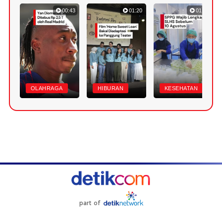
00:43
01:20
01:07
OLAHRAGA
HIBURAN
KESEHATAN
part of