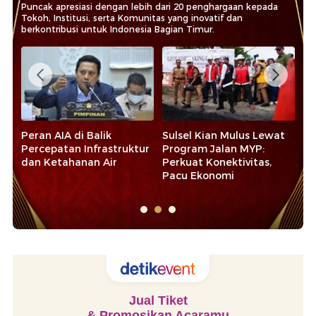
Puncak apresiasi dengan lebih dari 20 penghargaan kepada
Tokoh, Institusi, serta Komunitas yang inovatif dan
berkontribusi untuk Indonesia Bagian Timur.
t
Transformasi IMIP Jawab
Langkah Harita Nickel
La
Tantangan Industri Nikel
Cetak Generasi Unggul di
Pe
Menuju Ekosistem Energi
Pulau Obi Maluku Utara
Pe
Masa Depan
Ma