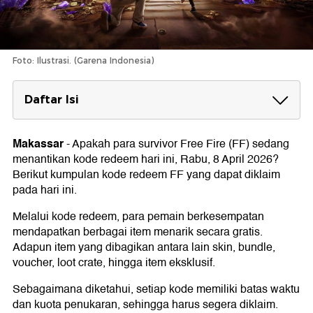
Foto: Ilustrasi. (Garena Indonesia)
Daftar Isi
Kode Redeem FF Hari Ini, 8 April 2026
Makassar
-
Apakah para survivor Free Fire (FF) sedang
Cara Klaim Kode Redeem FF
menantikan kode redeem hari ini, Rabu, 8 April 2026?
1. Cara Redeem Kode FF di Aplikasi FF
Berikut kumpulan kode redeem FF yang dapat diklaim
2. Cara Redeem Kode FF di Situs Garena FF
pada hari ini.
Ketentuan Kode Redeem FF
Melalui kode redeem, para pemain berkesempatan
mendapatkan berbagai item menarik secara gratis.
Adapun item yang dibagikan antara lain skin, bundle,
voucher, loot crate, hingga item eksklusif.
Sebagaimana diketahui, setiap kode memiliki batas waktu
dan kuota penukaran, sehingga harus segera diklaim.