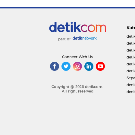
Kat
deti
part of
deti
deti
Connect With Us
deti
deti
deti
Sepa
deti
Copyright @ 2026 detikcom.
All right reserved
deti