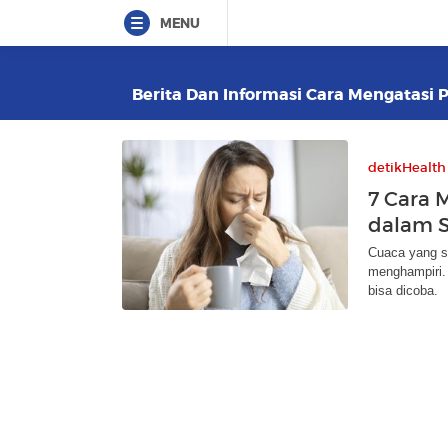
MENU
Berita Dan Informasi Cara Mengatasi P
detikHealth
7 Cara 
dalam S
Cuaca yang s
menghampiri. 
bisa dicoba.