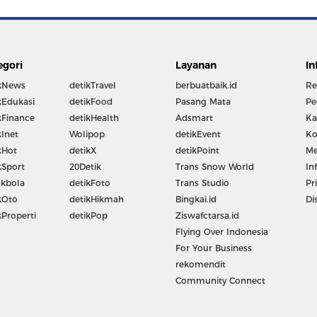
egori
Layanan
In
kNews
detikTravel
berbuatbaik.id
Re
kEdukasi
detikFood
Pasang Mata
Pe
kFinance
detikHealth
Adsmart
Ka
kInet
Wolipop
detikEvent
Ko
kHot
detikX
detikPoint
Me
kSport
20Detik
Trans Snow World
In
kbola
detikFoto
Trans Studio
Pr
kOto
detikHikmah
Bingkai.id
Di
kProperti
detikPop
Ziswafctarsa.id
Flying Over Indonesia
For Your Business
rekomendit
Community Connect