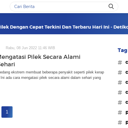
ilek Dengan Cepat Terkini Dan Terbaru Hari Ini - Deti
Rabu, 08 Jun 2022 11:46 WIB
Tag 
Mengatasi Pilek Secara Alami
#c
ehari
#c
edang ekstrem membuat beberapa penyakit seperti pilek kerap
Ini ada cara mengatasi pilek secara alami dalam sehari yang
#c
#c
#c
#p
1
#p