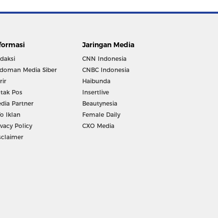
formasi
Jaringan Media
daksi
CNN Indonesia
doman Media Siber
CNBC Indonesia
rir
Haibunda
tak Pos
Insertlive
dia Partner
Beautynesia
fo Iklan
Female Daily
ivacy Policy
CXO Media
sclaimer