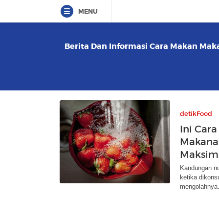
MENU
Berita Dan Informasi Cara Makan Maka
detikFood
Ini Car
Makanan
Maksim
Kandungan nut
ketika dikons
mengolahnya