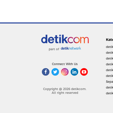
Kat
deti
part of
deti
deti
Connect With Us
deti
deti
deti
Sepa
deti
Copyright @ 2026 detikcom.
All right reserved
deti