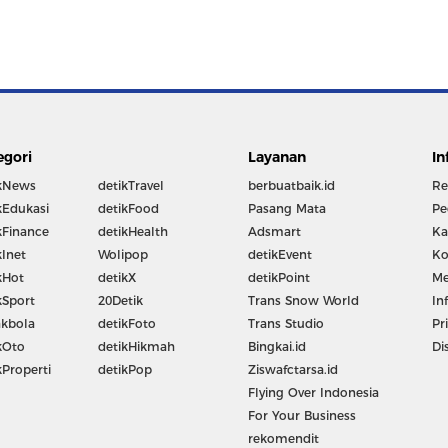
egori
Layanan
In
kNews
detikTravel
berbuatbaik.id
Re
kEdukasi
detikFood
Pasang Mata
Pe
kFinance
detikHealth
Adsmart
Ka
kInet
Wolipop
detikEvent
Ko
kHot
detikX
detikPoint
Me
kSport
20Detik
Trans Snow World
In
kbola
detikFoto
Trans Studio
Pr
kOto
detikHikmah
Bingkai.id
Di
kProperti
detikPop
Ziswafctarsa.id
Flying Over Indonesia
For Your Business
rekomendit