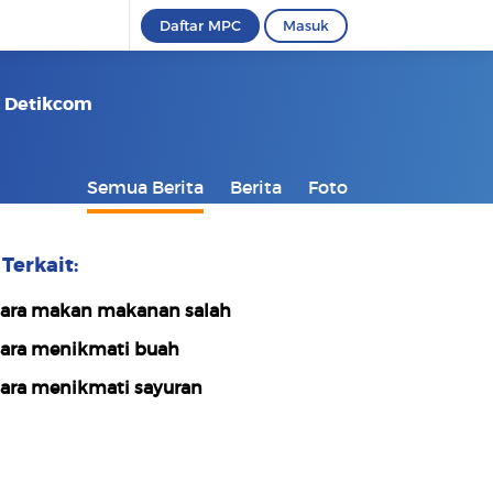
Daftar MPC
Masuk
- Detikcom
Semua Berita
Berita
Foto
Terkait:
ara makan makanan salah
ara menikmati buah
ara menikmati sayuran