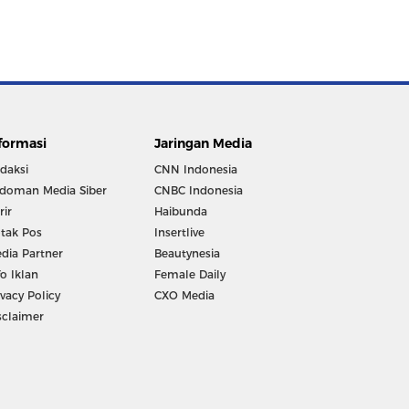
formasi
Jaringan Media
daksi
CNN Indonesia
doman Media Siber
CNBC Indonesia
rir
Haibunda
tak Pos
Insertlive
dia Partner
Beautynesia
fo Iklan
Female Daily
ivacy Policy
CXO Media
sclaimer