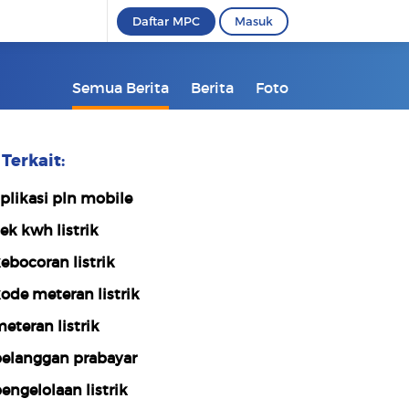
Daftar MPC
Masuk
Semua Berita
Berita
Foto
Terkait:
plikasi pln mobile
ek kwh listrik
ebocoran listrik
ode meteran listrik
eteran listrik
elanggan prabayar
engelolaan listrik