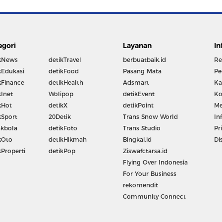
egori
Layanan
In
kNews
detikTravel
berbuatbaik.id
Re
kEdukasi
detikFood
Pasang Mata
Pe
kFinance
detikHealth
Adsmart
Ka
kInet
Wolipop
detikEvent
Ko
kHot
detikX
detikPoint
Me
kSport
20Detik
Trans Snow World
In
kbola
detikFoto
Trans Studio
Pr
kOto
detikHikmah
Bingkai.id
Di
kProperti
detikPop
Ziswafctarsa.id
Flying Over Indonesia
For Your Business
rekomendit
Community Connect