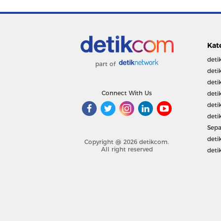
Kat
deti
part of
deti
deti
Connect With Us
deti
deti
deti
Sepa
deti
Copyright @ 2026 detikcom.
All right reserved
deti