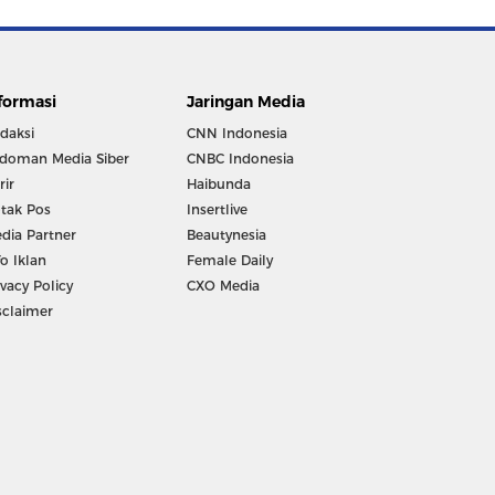
formasi
Jaringan Media
daksi
CNN Indonesia
doman Media Siber
CNBC Indonesia
rir
Haibunda
tak Pos
Insertlive
dia Partner
Beautynesia
fo Iklan
Female Daily
ivacy Policy
CXO Media
sclaimer