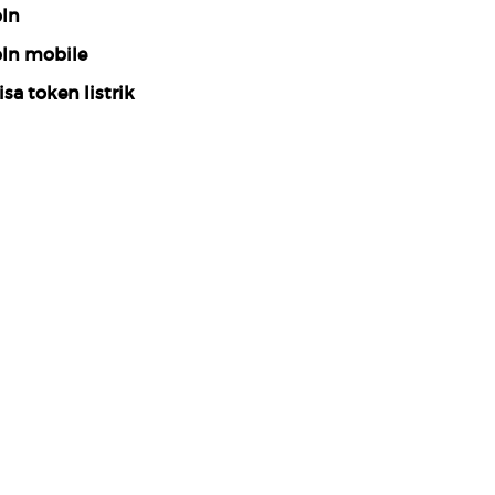
ln
ln mobile
isa token listrik