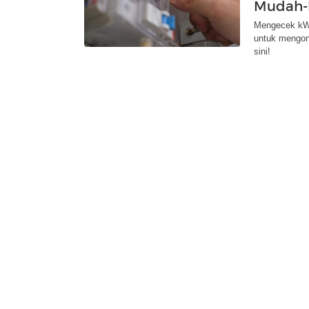
Mudah-P
Mengecek kWh
untuk mengont
sini!