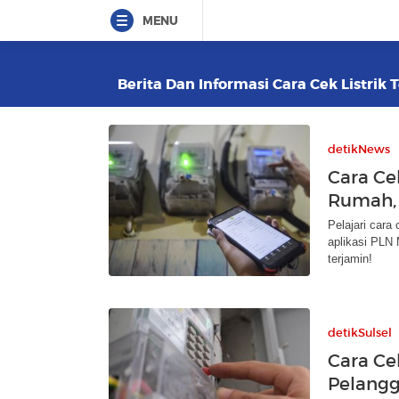
MENU
Berita Dan Informasi Cara Cek Listrik 
detikNews
Cara Ce
Rumah,
Pelajari cara
aplikasi PLN 
terjamin!
detikSulsel
Cara Ce
Pelangg