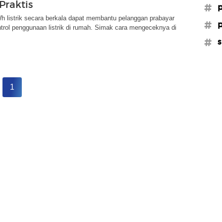
raktis
#p
 listrik secara berkala dapat membantu pelanggan prabayar
#p
rol penggunaan listrik di rumah. Simak cara mengeceknya di
#s
1