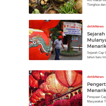
Arti makan l
Tionghoa dan 
detikNews
Sejarah
Mulanya
Menarik
Sejarah Cap G
tahun baru I
detikNews
Pengert
Menari
Perayaan Cap
Masyarakat T