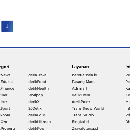
1
egori
Layanan
In
kNews
detikTravel
berbuatbaik.id
Re
kEdukasi
detikFood
Pasang Mata
Pe
kFinance
detikHealth
Adsmart
Ka
kInet
Wolipop
detikEvent
Ko
kHot
detikX
detikPoint
Me
kSport
20Detik
Trans Snow World
In
kbola
detikFoto
Trans Studio
Pr
kOto
detikHikmah
Bingkai.id
Di
kProperti
detikPop
Ziswafctarsa.id