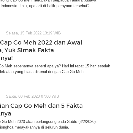
ontong Cap Go Meh merupakan perpaduan antara budaya
Indonesia. Lalu, apa arti di balik perayaan tersebut?
Selasa, 15 Feb 2022 13:19 WIB
 Cap Go Meh 2022 dan Awal
, Yuk Simak Fakta
nya!
o Meh sebenarnya seperti apa ya? Hari ini tepat 15 hari setelah
mlek atau yang biasa dikenal dengan Cap Go Meh.
Sabtu, 08 Feb 2020 07:00 WIB
ian Cap Go Meh dan 5 Fakta
knya
 Go Meh 2020 akan berlangsung pada Sabtu (8/2/2020).
ionghoa merayakannya di seluruh dunia.