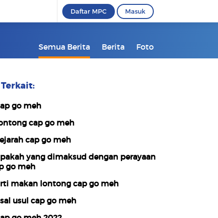
Daftar MPC
Masuk
Semua Berita
Berita
Foto
Terkait:
ap go meh
ontong cap go meh
ejarah cap go meh
pakah yang dimaksud dengan perayaan
p go meh
rti makan lontong cap go meh
sal usul cap go meh
ap go meh 2022