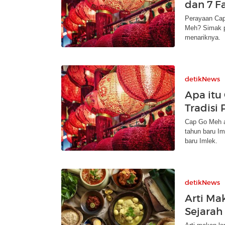
dan 7 F
Perayaan Cap
Meh? Simak p
menariknya.
detikNews
Apa itu
Tradisi
Cap Go Meh a
tahun baru Im
baru Imlek.
detikNews
Arti Ma
Sejarah