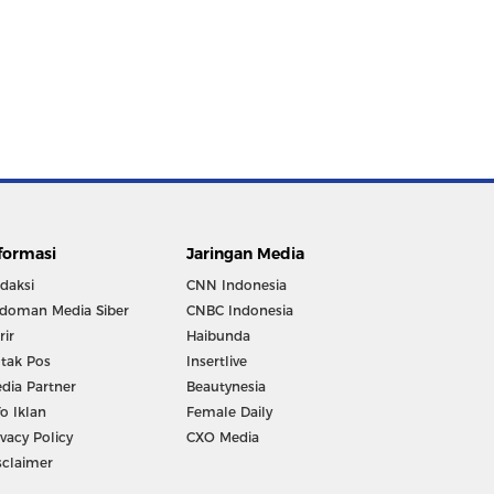
formasi
Jaringan Media
daksi
CNN Indonesia
doman Media Siber
CNBC Indonesia
rir
Haibunda
tak Pos
Insertlive
dia Partner
Beautynesia
fo Iklan
Female Daily
ivacy Policy
CXO Media
sclaimer