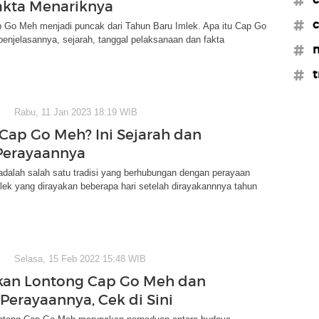
akta Menariknya
#c
 Go Meh menjadi puncak dari Tahun Baru Imlek. Apa itu Cap Go
enjelasannya, sejarah, tanggal pelaksanaan dan fakta
#m
#t
Rabu, 11 Jan 2023 18:19 WIB
 Cap Go Meh? Ini Sejarah dan
 Perayaannya
dalah salah satu tradisi yang berhubungan dengan perayaan
lek yang dirayakan beberapa hari setelah dirayakannnya tahun
Selasa, 15 Feb 2022 15:48 WIB
kan Lontong Cap Go Meh dan
 Perayaannya, Cek di Sini