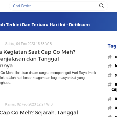
h Terkini Dan Terbaru Hari Ini - Detikcom
Sabtu, 04 Feb 2023 15:53 WIB
Tag 
a Kegiatan Saat Cap Go Meh?
#c
enjelasan dan Tanggal
annya
#l
 Go Meh dilakukan dalam rangka memperingati Hari Raya Imlek.
#s
mlek adalah hari besar keagamaan bagi masyarakat yang
nghucu.
#a
ca
#a
Kamis, 02 Feb 2023 12:27 WIB
#a
 Cap Go Meh? Sejarah, Tanggal
#c