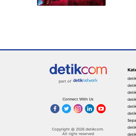
Kat
deti
part of
deti
deti
Connect With Us
deti
deti
deti
Sepa
deti
Copyright @ 2026 detikcom.
All right reserved
deti