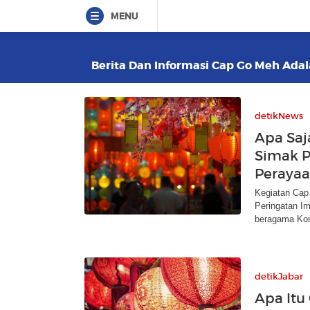
MENU
Berita Dan Informasi Cap Go Meh Adala
detikNews
Apa Saj
Simak P
Peraya
Kegiatan Cap
Peringatan I
beragama Ko
detikJabar
Apa Itu