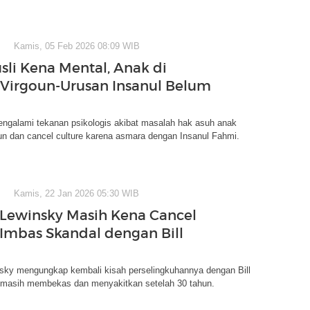
Kamis, 05 Feb 2026 08:09 WIB
usli Kena Mental, Anak di
Virgoun-Urusan Insanul Belum
engalami tekanan psikologis akibat masalah hak asuh anak
un dan cancel culture karena asmara dengan Insanul Fahmi.
Kamis, 22 Jan 2026 05:30 WIB
Lewinsky Masih Kena Cancel
 Imbas Skandal dengan Bill
sky mengungkap kembali kisah perselingkuhannya dengan Bill
g masih membekas dan menyakitkan setelah 30 tahun.