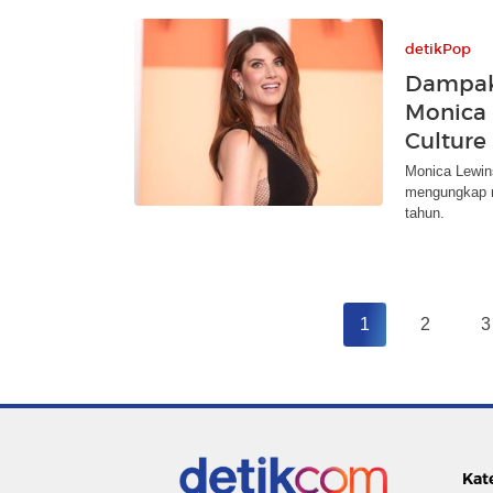
detikPop
Dampak 
Monica 
Culture
Monica Lewin
mengungkap r
tahun.
1
2
3
Kat