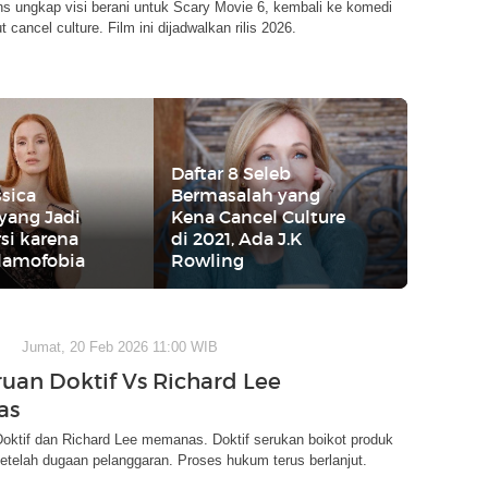
s ungkap visi berani untuk Scary Movie 6, kembali ke komedi
ut cancel culture. Film ini dijadwalkan rilis 2026.
Daftar 8 Seleb
ssica
Bermasalah yang
yang Jadi
Kena Cancel Culture
si karena
di 2021, Ada J.K
slamofobia
Rowling
Jumat, 20 Feb 2026 11:00 WIB
ruan Doktif Vs Richard Lee
as
oktif dan Richard Lee memanas. Doktif serukan boikot produk
etelah dugaan pelanggaran. Proses hukum terus berlanjut.