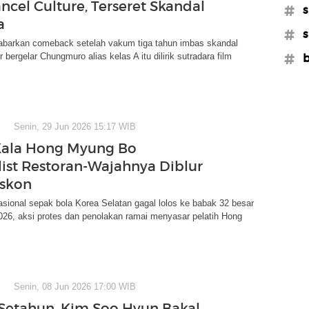
ncel Culture, Terseret Skandal
#s
a
#s
kabarkan comeback setelah vakum tiga tahun imbas skandal
 bergelar Chungmuro alias kelas A itu dilirik sutradara film
#b
Senin, 29 Jun 2026 15:17 WIB
Kala Hong Myung Bo
list Restoran-Wajahnya Diblur
eskon
asional sepak bola Korea Selatan gagal lolos ke babak 32 besar
026, aksi protes dan penolakan ramai menyasar pelatih Hong
Senin, 08 Jun 2026 17:00 WIB
etahun, Kim Soo Hyun Bakal