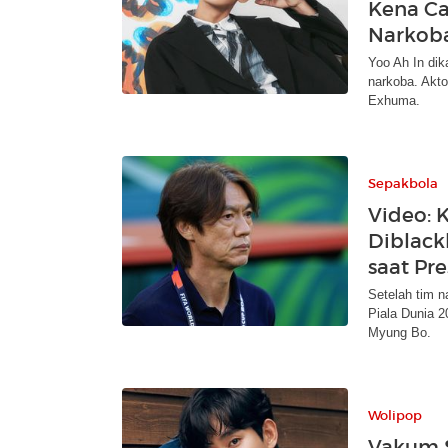
Kena Ca
Narkob
Yoo Ah In di
narkoba. Aktor
Exhuma.
Sepakbola
Video: 
Diblack
saat Pr
Setelah tim n
Piala Dunia 2
Myung Bo.
Wolipop
Vakum S