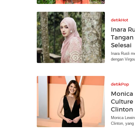
detikHot
Inara R
Tangan 
Selesai
Inara Rusli m
dengan Virgo
detikPop
Monica 
Culture
Clinton
Monica Lewin
Clinton, yan