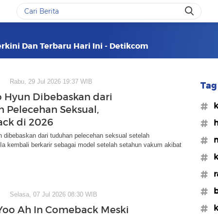
rkini Dan Terbaru Hari Ini - Detikcom
Rabu, 29 Jul 2026 19:37 WIB
Tag 
 Hyun Dibebaskan dari
#k
 Pelecehan Seksual,
ck di 2026
#h
 dibebaskan dari tuduhan pelecehan seksual setelah
#m
 Ia kembali berkarir sebagai model setelah setahun vakum akibat
#k
#r
#b
Selasa, 07 Jul 2026 08:30 WIB
#k
Yoo Ah In Comeback Meski