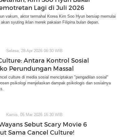
Pemotretan Lagi di Juli 2026
hun vakum, aktor termahal Korea Kim Soo Hyun bersiap memulai
akan syuting iklan merek pakaian Filipina bulan depan.
Selasa, 28 Apr 2026 06:30 WIB
ulture: Antara Kontrol Sosial
iko Perundungan Massal
el culture di media sosial menciptakan "pengadilan sosial"
Dosen psikologi menjelaskan dampak psikologis dan sosialnya
s.
Kamis, 05 Mar 2026 16:30 WIB
Wayans Sebut Scary Movie 6
ut Sama Cancel Culture!