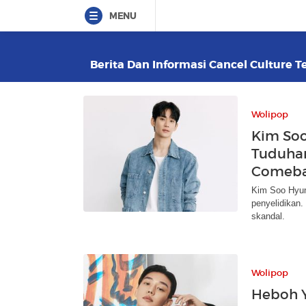
MENU
Berita Dan Informasi Cancel Culture Te
Wolipop
Kim Soo
Tuduhan
Comeba
Kim Soo Hyun
penyelidikan.
skandal.
Wolipop
Heboh 