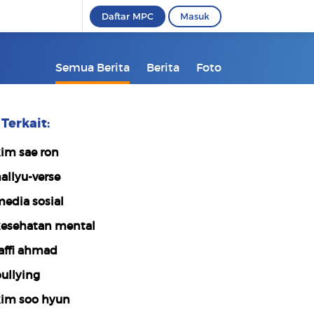
Daftar MPC
Masuk
Semua Berita
Berita
Foto
Terkait:
im sae ron
allyu-verse
edia sosial
esehatan mental
affi ahmad
ullying
im soo hyun