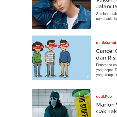
Jalani 
Setelah seta
comeback. Ia 
detikSumut
Cancel C
dan Ris
Fenomena canc
yang cepat. 
yang komplek
detikPop
Marlon 
Gak Tak