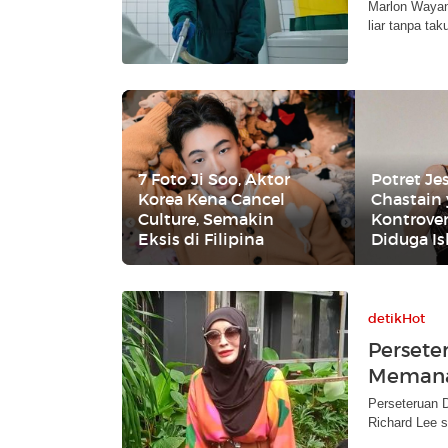
Marlon Wayan
liar tanpa tak
7 Foto Ji Soo, Aktor
Potret Je
Korea Kena Cancel
Chastain 
Culture, Semakin
Kontrover
Eksis di Filipina
Diduga I
detikHot
Persete
Meman
Perseteruan D
Richard Lee s