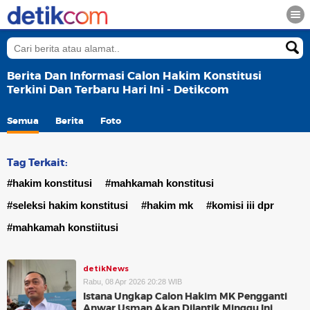
Berita Dan Informasi Calon Hakim Konstitusi
Terkini Dan Terbaru Hari Ini - Detikcom
Semua
Berita
Foto
Tag Terkait:
#hakim konstitusi
#mahkamah konstitusi
#seleksi hakim konstitusi
#hakim mk
#komisi iii dpr
#mahkamah konstiitusi
detikNews
Rabu, 08 Apr 2026 20:28 WIB
Istana Ungkap Calon Hakim MK Pengganti
Anwar Usman Akan Dilantik Minggu Ini