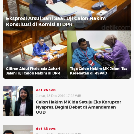
Ekspresi Arsul Sani Saat Uji Calon Hakim
Konstitusi di Komisi III DPR
Giliran Aidul Fitriciada Azhari
Tiga Calon Hakim MK Jalani Tes
Jalani Uji Calon Hakim di DPR
Kesehatan di RSPAD
detikNews
Jumat, 13 Des 2019 17:22 WIB
Calon Hakim MK Ida Setuju Eks Koruptor
Nyapres, Begini Debat di Amandemen
UUD
detikNews