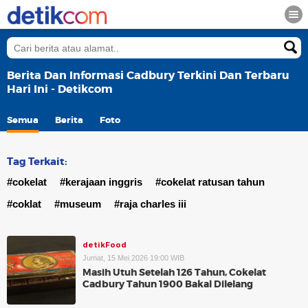
Berita Dan Informasi Cadbury Terkini Dan Terbaru
Hari Ini - Detikcom
Semua
Berita
Foto
Tag Terkait:
#cokelat
#kerajaan inggris
#cokelat ratusan tahun
#coklat
#museum
#raja charles iii
detikFood
Jumat, 15 Mei 2026 19:00 WIB
Masih Utuh Setelah 126 Tahun, Cokelat
Cadbury Tahun 1900 Bakal Dilelang