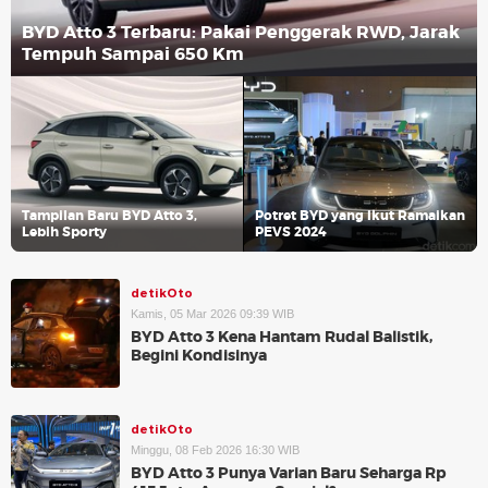
BYD Atto 3 Terbaru: Pakai Penggerak RWD, Jarak
Tempuh Sampai 650 Km
Tampilan Baru BYD Atto 3,
Potret BYD yang Ikut Ramaikan
Lebih Sporty
PEVS 2024
detikOto
Kamis, 05 Mar 2026 09:39 WIB
BYD Atto 3 Kena Hantam Rudal Balistik,
Begini Kondisinya
detikOto
Minggu, 08 Feb 2026 16:30 WIB
BYD Atto 3 Punya Varian Baru Seharga Rp