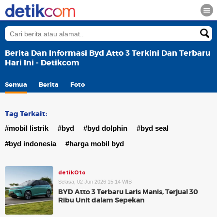
Berita Dan Informasi Byd Atto 3 Terkini Dan Terbaru
Hari Ini - Detikcom
Semua
Berita
Foto
Tag Terkait:
#mobil listrik
#byd
#byd dolphin
#byd seal
#byd indonesia
#harga mobil byd
detikOto
Selasa, 02 Jun 2026 15:14 WIB
BYD Atto 3 Terbaru Laris Manis, Terjual 30
Ribu Unit dalam Sepekan