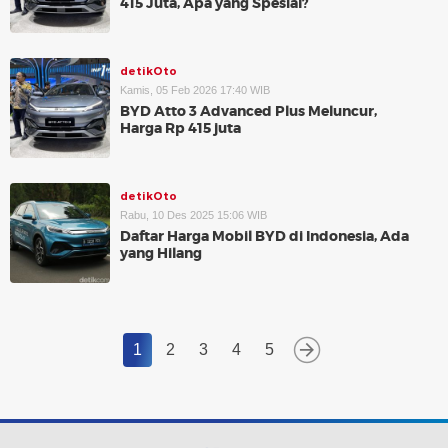
415 Juta, Apa yang Spesial?
detikOto
Kamis, 05 Feb 2026 17:40 WIB
BYD Atto 3 Advanced Plus Meluncur,
Harga Rp 415 juta
detikOto
Rabu, 10 Des 2025 15:06 WIB
Daftar Harga Mobil BYD di Indonesia, Ada
yang Hilang
1
2
3
4
5