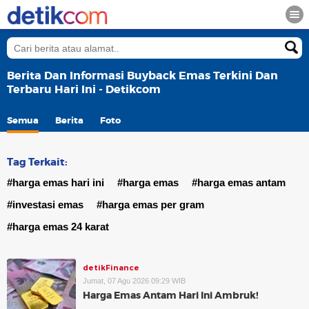
Berita Dan Informasi Buyback Emas Terkini Dan
Terbaru Hari Ini - Detikcom
Semua
Berita
Foto
Tag Terkait:
#harga emas hari ini
#harga emas
#harga emas antam
#investasi emas
#harga emas per gram
#harga emas 24 karat
detikFinance
Jumat, 07 Agu 2026 09:29 WIB
Harga Emas Antam Hari Ini Ambruk!