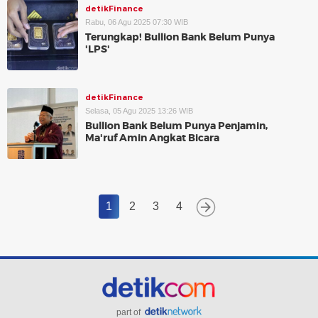
detikFinance
Rabu, 06 Agu 2025 07:30 WIB
Terungkap! Bullion Bank Belum Punya
'LPS'
detikFinance
Selasa, 05 Agu 2025 13:26 WIB
Bullion Bank Belum Punya Penjamin,
Ma'ruf Amin Angkat Bicara
1
2
3
4
part of