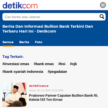
Berita Dan Informasi Bullion Bank Terkini Dan
Terbaru Hari Ini - Detikcom
Semua
Berita
Foto
Tag Terkait:
#investasi emas
#bank emas
#bsi
#ojk
#bank syariah indonesia
#pegadaian
detikFinance
Senin, 20 Jul 2026 19:29 WIB
Prabowo Pamer Capaian Bullion Bank RI,
Kelola 153 Ton Emas