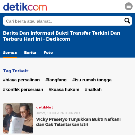
Berita Dan Informasi Bukti Transfer Terkini Dan
Terbaru Hari Ini - Detikcom
Semua
Berita
Foto
Tag Terkait:
#biaya persalinan
#fangfang
#isu rumah tangga
#konflik perceraian
#kuasa hukum
#nafkah
detikHot
Jumat, 10 Jul 2026 06:06 WIB
Vicky Prasetyo Tunjukkan Bukti Nafkahi
dan Gak Telantarkan Istri