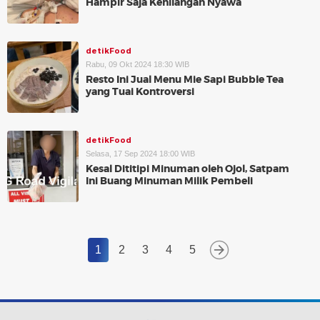
Hampir Saja Kehilangan Nyawa
detikFood
Rabu, 09 Okt 2024 18:30 WIB
Resto Ini Jual Menu Mie Sapi Bubble Tea
yang Tuai Kontroversi
detikFood
Selasa, 17 Sep 2024 18:00 WIB
Kesal Dititipi Minuman oleh Ojol, Satpam
Ini Buang Minuman Milik Pembeli
1
2
3
4
5