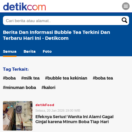
Berita Dan Informasi Bubble Tea Terkini Dan
Terbaru Hari Ini - Detikcom
Semua
Berita
Foto
Tag Terkait:
#boba
#milk tea
#bubble tea kekinian
#boba tea
#minuman boba
#kalori
detikFood
Selasa, 20 Jan 2026 19:00 WIB
Efeknya Serius! Wanita Ini Alami Gagal
Ginjal karena Minum Boba Tiap Hari