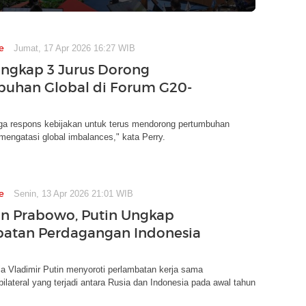
e
Jumat, 17 Apr 2026 16:27 WIB
Ungkap 3 Jurus Dorong
uhan Global di Forum G20-
iga respons kebijakan untuk terus mendorong pertumbuhan
engatasi global imbalances," kata Perry.
e
Senin, 13 Apr 2026 21:01 WIB
n Prabowo, Putin Ungkap
atan Perdagangan Indonesia
a Vladimir Putin menyoroti perlambatan kerja sama
ilateral yang terjadi antara Rusia dan Indonesia pada awal tahun