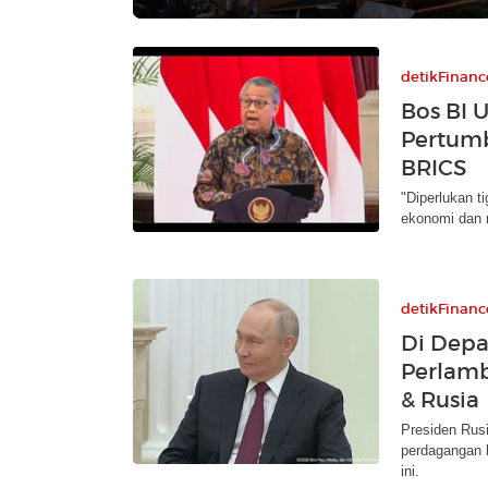
detikFinanc
Bos BI 
Pertumb
BRICS
"Diperlukan t
ekonomi dan m
detikFinanc
Di Depa
Perlamb
& Rusia
Presiden Rusi
perdagangan b
ini.