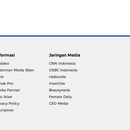
formasi
Jaringan Media
daksi
CNN Indonesia
doman Media Siber
CNBC Indonesia
rir
Haibunda
tak Pos
Insertlive
dia Partner
Beautynesia
fo Iklan
Female Daily
ivacy Policy
CXO Media
sclaimer