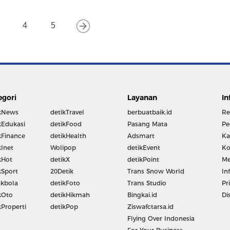
4
5
egori
Layanan
In
kNews
detikTravel
berbuatbaik.id
Re
kEdukasi
detikFood
Pasang Mata
Pe
kFinance
detikHealth
Adsmart
Ka
kInet
Wolipop
detikEvent
Ko
kHot
detikX
detikPoint
Me
kSport
20Detik
Trans Snow World
In
kbola
detikFoto
Trans Studio
Pr
kOto
detikHikmah
Bingkai.id
Di
kProperti
detikPop
Ziswafctarsa.id
Flying Over Indonesia