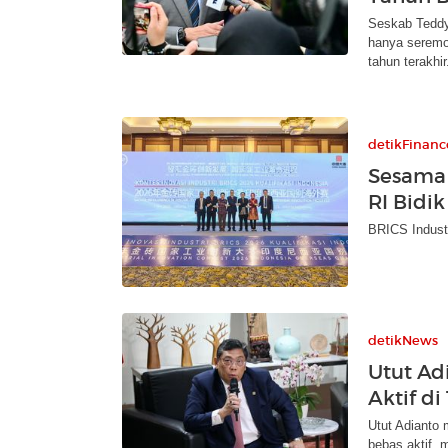
Seskab Teddy
hanya seremo
tahun terakhir
detikFinanc
Sesama 
RI Bidik
BRICS Industr
detikNews
Utut Ad
Aktif d
Utut Adianto 
bebas aktif, 