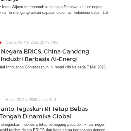
 Indra Wijaya membantah kunjungan Prabowo ke luar negeri
nial. Ia mengungkapkan capaian diplomasi Indonesia dalam 1,5
.
e
Sabtu, 09 Mei 2026 20:49 WIB
Negara BRICS, China Gandeng
 Industri Berbasis AI-Energi
ial Innovation Contest tahun ini resmi dibuka pada 7 Mei 2026.
Rabu, 22 Apr 2026 09:27 WIB
ianto Tegaskan RI Tetap Bebas
i Tengah Dinamika Global
menegaskan Indonesia tetap berpegang pada politik luar negeri
meski terlibat dalam BRICS dan kerja sama pertahanan dengan