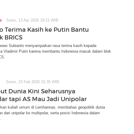
e
Senin, 13 Apr 2026 19:21 WIB
 Terima Kasih ke Putin Bantu
k BRICS
bowo Subianto menyampaikan rasa terima kasih kepada
ia Vladimir Putin karena membantu Indonesia masuk dalam blok
CS.
Senin, 23 Feb 2026 15:35 WIB
ut Dunia Kini Seharusnya
lar tapi AS Mau Jadi Unipolar
an kuliah umum di Lemhannas, membahas geopolitik dunia
n dari unipolar ke multipolar, serta posisi Indonesia dalam
.