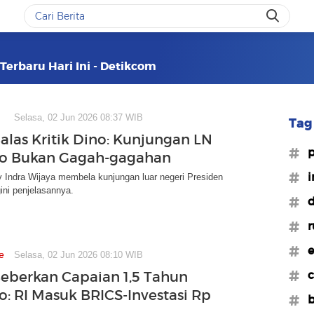
 Terbaru Hari Ini - Detikcom
Selasa, 02 Jun 2026 08:37 WIB
Tag 
alas Kritik Dino: Kunjungan LN
#p
o Bukan Gagah-gagahan
#i
 Indra Wijaya membela kunjungan luar negeri Presiden
ini penjelasannya.
#d
#r
#e
e
Selasa, 02 Jun 2026 08:10 WIB
#c
eberkan Capaian 1,5 Tahun
: RI Masuk BRICS-Investasi Rp
#b