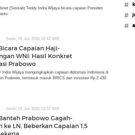
#k
binet (Seskab) Teddy Indra Wijaya bicara capaian Presiden
anto.
#j
#a
Senin, 01 Jun 2026 22:42 WIB
Bicara Capaian Haji-
gan WNI: Hasil Konkret
asi Prabowo
 Indra Wijaya mengungkapkan capaian diplomasi Indonesia di
en Prabowo, termasuk masuk BRICS dan investasi Rp 2.430
Senin, 01 Jun 2026 21:37 WIB
Bantah Prabowo Gagah-
 ke LN, Beberkan Capaian 1,5
ekerja