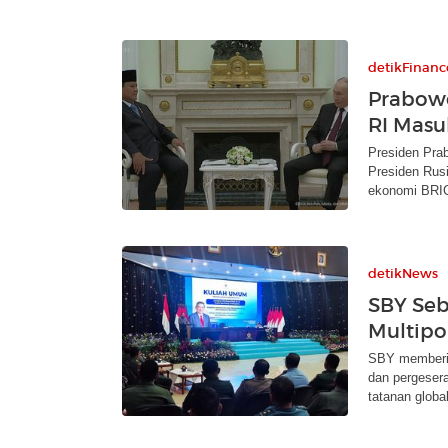
detikFinanc
Prabowo
RI Masu
Presiden Pra
Presiden Rus
ekonomi BRI
detikNews
SBY Seb
Multipo
SBY memberik
dan pergesera
tatanan global