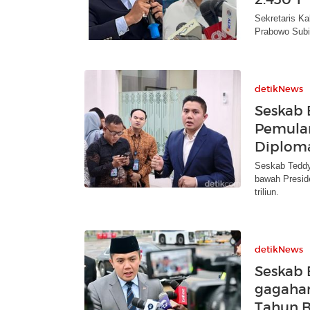
Sekretaris Ka
Prabowo Subi
detikNews
Seskab 
Pemulan
Diplom
Seskab Teddy
bawah Presid
triliun.
detikNews
Seskab 
gagahan
Tahun B