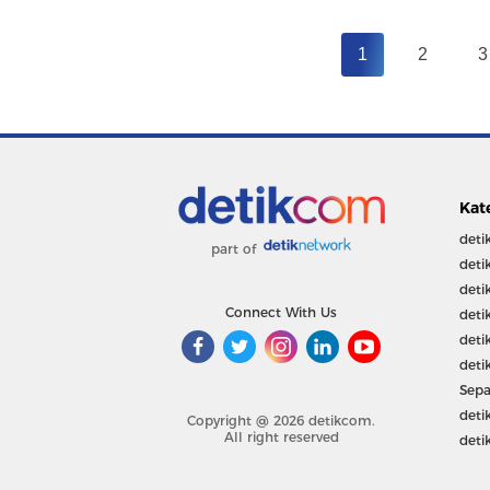
1
2
3
Kat
deti
part of
deti
deti
Connect With Us
deti
deti
deti
Sepa
deti
Copyright @ 2026 detikcom.
All right reserved
deti