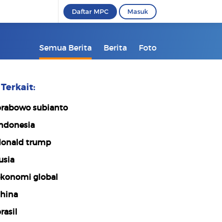
Daftar MPC
Masuk
Semua Berita
Berita
Foto
Terkait:
rabowo subianto
ndonesia
onald trump
usia
konomi global
hina
rasil