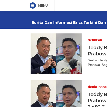
MENU
Berita Dan Informasi Brics Terkini Dan
detikBali
Teddy B
Prabow
Seskab Teddy
Prabowo. Beg
detikFinanc
Teddy B
Prabowo
2.430 T