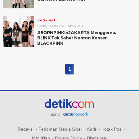
detikInet
Sabtu, 11 Mar 2023 14:50 WIB
#BORNPINKinJAKARTA Menggema,
BLINK Tak Sabar Nonton Konser
BLACKPINK
1
part of
Redaksi
Pedoman Media Siber
Karir
Kotak Pos
Info Iklan
Privacy Policy
Disclaimer