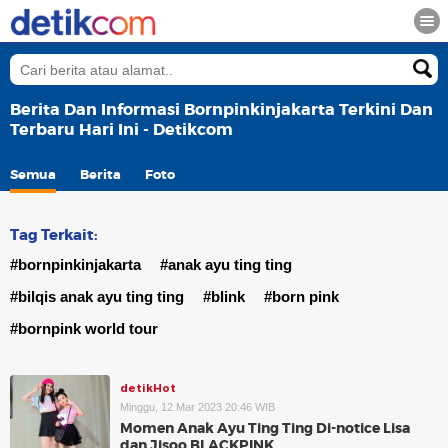
Berita Dan Informasi Bornpinkinjakarta Terkini Dan
Terbaru Hari Ini - Detikcom
Semua
Berita
Foto
Tag Terkait:
#bornpinkinjakarta
#anak ayu ting ting
#bilqis anak ayu ting ting
#blink
#born pink
#bornpink world tour
detikHot
Minggu, 12 Mar 2023 20:46 WIB
Momen Anak Ayu Ting Ting Di-notice Lisa
dan Jisoo BLACKPINK