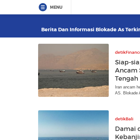
MENU
Berita Dan Informasi Blokade As Terkin
detikFinanc
Siap-si
Ancam S
Tengah
Iran ancam he
AS. Blokade 
detikBali
Damai d
Kebanjir