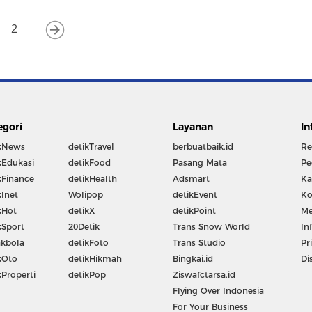
2
egori
Layanan
In
kNews
detikTravel
berbuatbaik.id
Re
kEdukasi
detikFood
Pasang Mata
Pe
kFinance
detikHealth
Adsmart
Ka
kInet
Wolipop
detikEvent
Ko
kHot
detikX
detikPoint
Me
kSport
20Detik
Trans Snow World
In
kbola
detikFoto
Trans Studio
Pr
kOto
detikHikmah
Bingkai.id
Di
kProperti
detikPop
Ziswafctarsa.id
Flying Over Indonesia
For Your Business