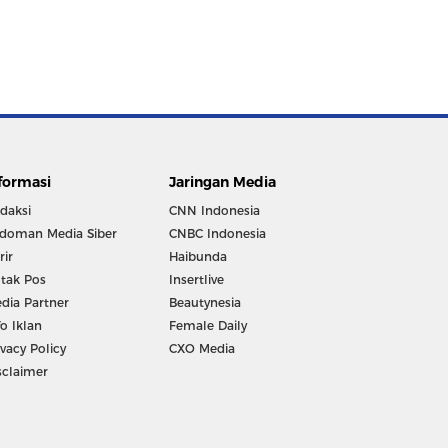
formasi
Jaringan Media
daksi
CNN Indonesia
doman Media Siber
CNBC Indonesia
rir
Haibunda
tak Pos
Insertlive
dia Partner
Beautynesia
fo Iklan
Female Daily
ivacy Policy
CXO Media
sclaimer