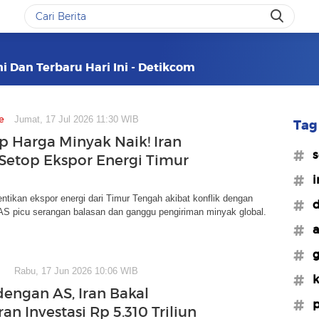
i Dan Terbaru Hari Ini - Detikcom
e
Jumat, 17 Jul 2026 11:30 WIB
Tag 
ap Harga Minyak Naik! Iran
#s
etop Ekspor Energi Timur
#i
ntikan ekspor energi dari Timur Tengah akibat konflik dengan
#d
AS picu serangan balasan dan ganggu pengiriman minyak global.
#a
#g
Rabu, 17 Jun 2026 10:06 WIB
#k
engan AS, Iran Bakal
#p
an Investasi Rp 5.310 Triliun