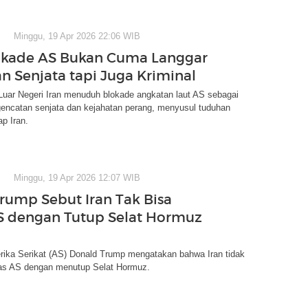
Minggu, 19 Apr 2026 22:06 WIB
lokade AS Bukan Cuma Langgar
n Senjata tapi Juga Kriminal
Luar Negeri Iran menuduh blokade angkatan laut AS sebagai
gencatan senjata dan kejahatan perang, menyusul tuduhan
p Iran.
Minggu, 19 Apr 2026 12:07 WIB
Trump Sebut Iran Tak Bisa
S dengan Tutup Selat Hormuz
rika Serikat (AS) Donald Trump mengatakan bahwa Iran tidak
s AS dengan menutup Selat Hormuz.