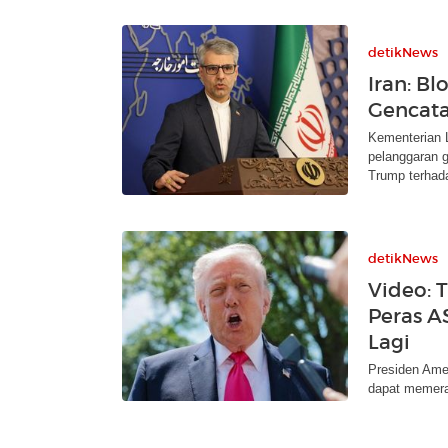
detikNews
Iran: B
Gencata
Kementerian 
pelanggaran 
Trump terhada
detikNews
Video: 
Peras A
Lagi
Presiden Ame
dapat memera