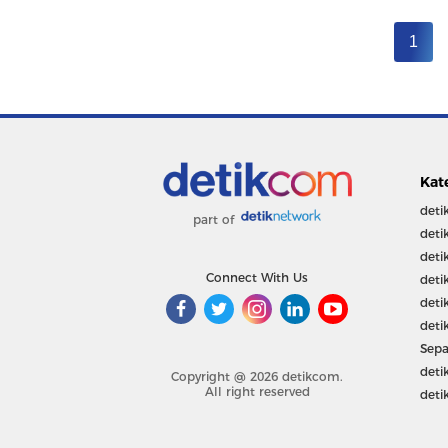
1
Kat
deti
part of
deti
deti
Connect With Us
deti
deti
deti
Sepa
deti
Copyright @ 2026 detikcom.
All right reserved
deti