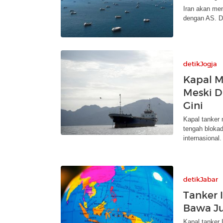
Iran akan men
dengan AS. Da
detikJogja
Kapal M
Meski D
Gini
Kapal tanker 
tengah bloka
internasional.
detikJabar
Tanker 
Bawa Ju
Kapal tanker 