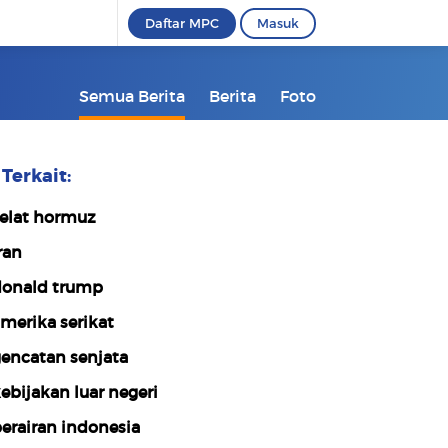
Daftar MPC
Masuk
Semua Berita
Berita
Foto
Terkait:
elat hormuz
ran
onald trump
merika serikat
encatan senjata
ebijakan luar negeri
erairan indonesia