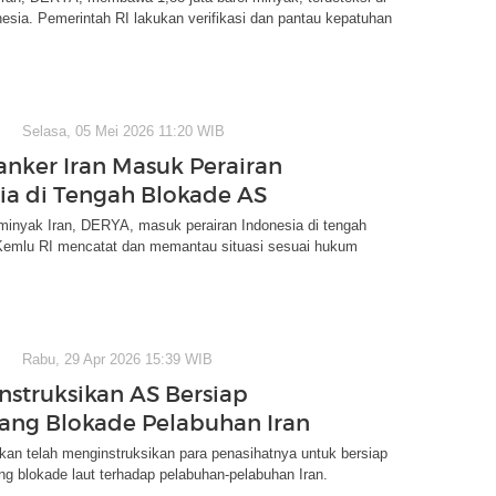
nesia. Pemerintah RI lakukan verifikasi dan pantau kepatuhan
Selasa, 05 Mei 2026 11:20 WIB
anker Iran Masuk Perairan
ia di Tengah Blokade AS
minyak Iran, DERYA, masuk perairan Indonesia di tengah
Kemlu RI mencatat dan memantau situasi sesuai hukum
Rabu, 29 Apr 2026 15:39 WIB
nstruksikan AS Bersiap
ang Blokade Pelabuhan Iran
kan telah menginstruksikan para penasihatnya untuk bersiap
g blokade laut terhadap pelabuhan-pelabuhan Iran.