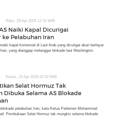
Rabu, 29 Apr 2026 12:15 WIB
AS Naiki Kapal Dicurigai
r ke Pelabuhan Iran
naiki kapal komersial di Laut Arab yang dicurigai akan berlayar
Iran, yang dianggap melanggar blokade laut Washington.
Kamis, 23 Apr 2026 02:50 WIB
stikan Selat Hormuz Tak
 Dibuka Selama AS Blokade
han
blokade pelabuhan Iran, kata Ketua Parlemen Mohammad
baf. Pembukaan Selat Hormuz tak mungkin selama blokade