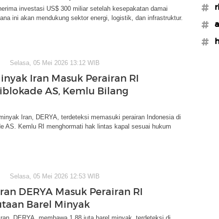
#r
erima investasi US$ 300 miliar setelah kesepakatan damai
na ini akan mendukung sektor energi, logistik, dan infrastruktur.
#a
#h
Selasa, 05 Mei 2026 13:12 WIB
inyak Iran Masuk Perairan RI
iblokade AS, Kemlu Bilang
minyak Iran, DERYA, terdeteksi memasuki perairan Indonesia di
de AS. Kemlu RI menghormati hak lintas kapal sesuai hukum
Selasa, 05 Mei 2026 12:53 WIB
Iran DERYA Masuk Perairan RI
taan Barel Minyak
Iran, DERYA, membawa 1,88 juta barel minyak, terdeteksi di