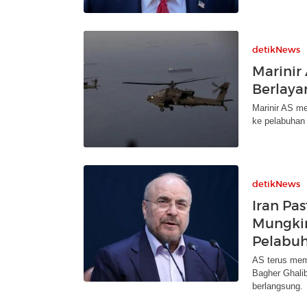
detikNews
Marinir 
Berlaya
Marinir AS me
ke pelabuhan 
detikNews
Iran Pa
Mungkin
Pelabu
AS terus mem
Bagher Ghali
berlangsung.