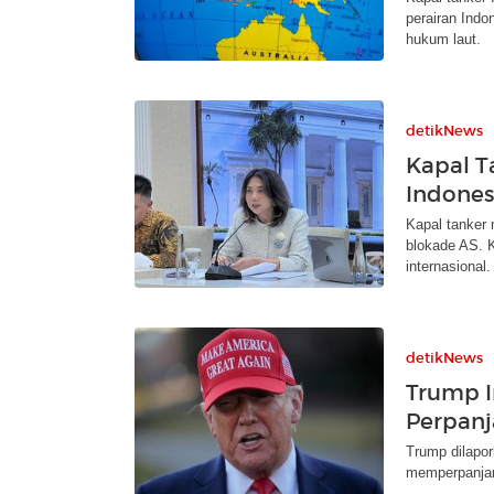
perairan Indo
hukum laut.
detikNews
Kapal T
Indones
Kapal tanker 
blokade AS. 
internasional.
detikNews
Trump I
Perpanj
Trump dilapor
memperpanjan