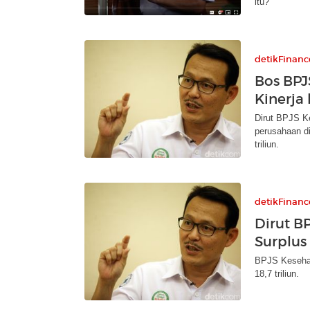
itu?
detikFinanc
Bos BPJ
Kinerja 
Dirut BPJS Ke
perusahaan di
triliun.
detikFinanc
Dirut B
Surplus
BPJS Kesehat
18,7 triliun.