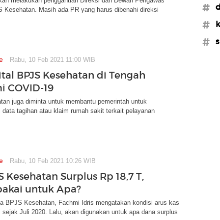
kan melakukan penggantian Direksi dan Dewan Pengawas
#d
 Kesehatan. Masih ada PR yang harus dibenahi direksi
#k
#s
e
Rabu, 10 Feb 2021 11:00 WIB
ital BPJS Kesehatan di Tengah
i COVID-19
an juga diminta untuk membantu pemerintah untuk
 data tagihan atau klaim rumah sakit terkait pelayanan
e
Rabu, 10 Feb 2021 10:26 WIB
S Kesehatan Surplus Rp 18,7 T,
akai untuk Apa?
ma BPJS Kesehatan, Fachmi Idris mengatakan kondisi arus kas
di sejak Juli 2020. Lalu, akan digunakan untuk apa dana surplus