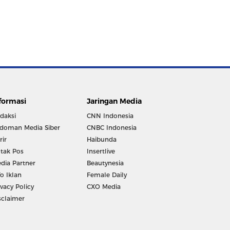
formasi
Jaringan Media
daksi
CNN Indonesia
doman Media Siber
CNBC Indonesia
rir
Haibunda
tak Pos
Insertlive
dia Partner
Beautynesia
fo Iklan
Female Daily
ivacy Policy
CXO Media
sclaimer