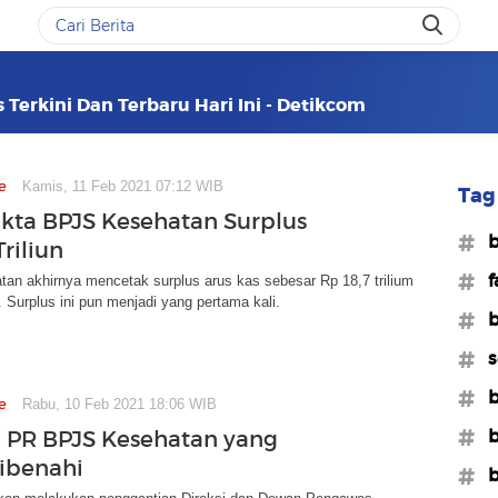
 Terkini Dan Terbaru Hari Ini - Detikcom
e
Kamis, 11 Feb 2021 07:12 WIB
Tag 
akta BPJS Kesehatan Surplus
#b
Triliun
#f
an akhirnya mencetak surplus arus kas sebesar Rp 18,7 trilium
. Surplus ini pun menjadi yang pertama kali.
#b
#s
#b
e
Rabu, 10 Feb 2021 18:06 WIB
#b
 PR BPJS Kesehatan yang
ibenahi
#b