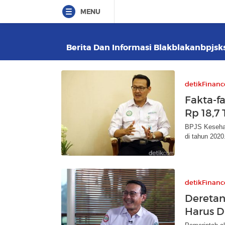
MENU
Berita Dan Informasi Blakblakanbpjsks
detikFinanc
Fakta-f
Rp 18,7 
BPJS Kesehat
di tahun 2020
detikFinanc
Deretan
Harus D