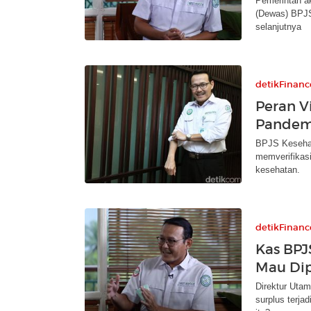
Pemerintah a
(Dewas) BPJS
selanjutnya
detikFinanc
Peran V
Pandem
BPJS Kesehat
memverifikasi
kesehatan.
detikFinanc
Kas BPJ
Mau Dip
Direktur Uta
surplus terja