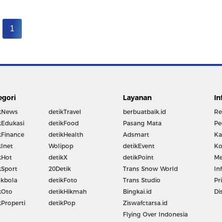
1
egori
Layanan
In
kNews
detikTravel
berbuatbaik.id
Re
kEdukasi
detikFood
Pasang Mata
Pe
kFinance
detikHealth
Adsmart
Ka
kInet
Wolipop
detikEvent
Ko
kHot
detikX
detikPoint
Me
kSport
20Detik
Trans Snow World
In
kbola
detikFoto
Trans Studio
Pr
kOto
detikHikmah
Bingkai.id
Di
kProperti
detikPop
Ziswafctarsa.id
Flying Over Indonesia