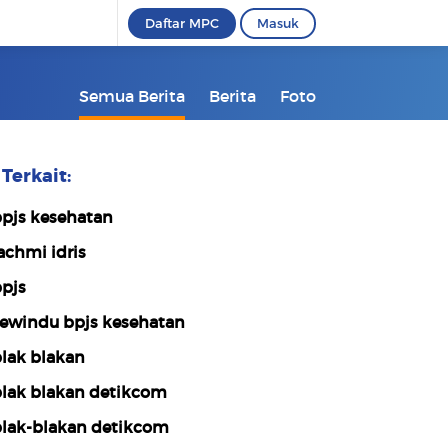
Daftar MPC
Masuk
Semua Berita
Berita
Foto
Terkait:
pjs kesehatan
achmi idris
pjs
ewindu bpjs kesehatan
lak blakan
lak blakan detikcom
lak-blakan detikcom