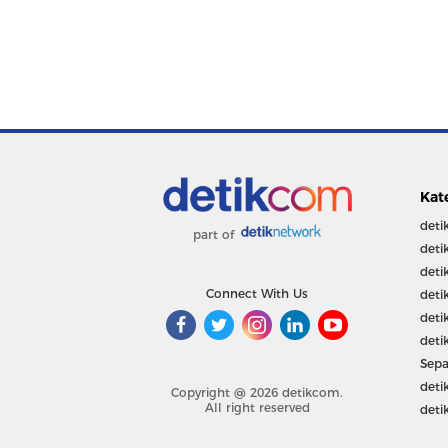
Kat
deti
part of
deti
deti
Connect With Us
deti
deti
deti
Sepa
deti
Copyright @ 2026 detikcom.
All right reserved
deti