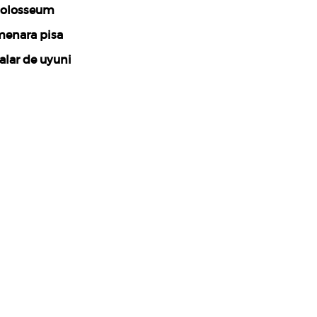
olosseum
enara pisa
alar de uyuni