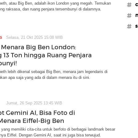
beth, atau Big Ben, adalah ikon London yang megah. Temukan
#c
eng raksasa, dan ruang penjara tersembunyi di dalamnya.
#m
#s
ti
Selasa, 21 Okt 2025 15:08 WIB
 Menara Big Ben London:
 13 Ton hingga Ruang Penjara
unyi!
eth lebih dikenal sebagai Big Ben, menara jam legendaris di
an apa saja yang ada di dalam menara itu di sini.
Jumat, 26 Sep 2025 13:45 WIB
t Gemini AI, Bisa Foto di
enara Eiffel-Big Ben
yang memiliki cita-cita untuk berfoto di berbagai landmark besar
nya Eiffel. Dengan Gemini AI, saat ini juga bisa terwujud.