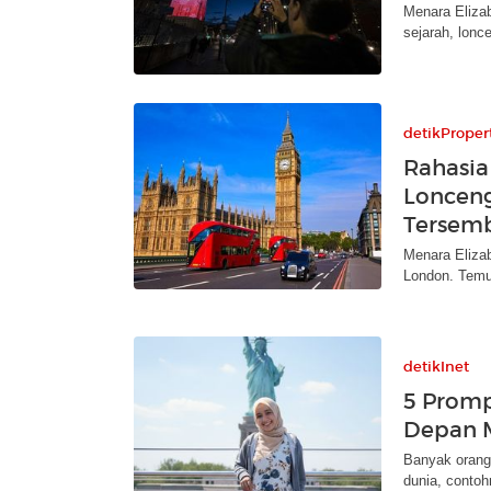
Menara Eliza
sejarah, lonc
detikProper
Rahasia
Lonceng
Tersemb
Menara Elizab
London. Temuk
detikInet
5 Promp
Depan M
Banyak orang 
dunia, contoh