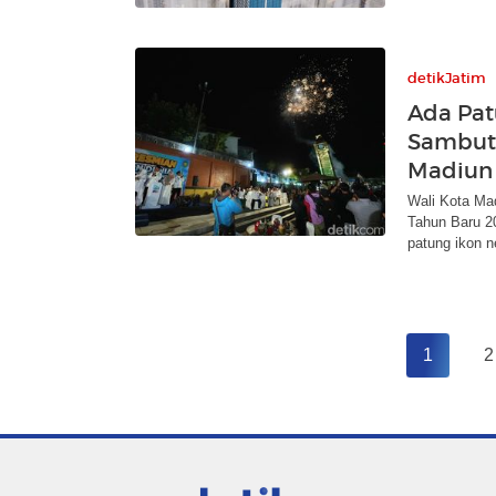
detikJatim
Ada Pat
Sambut 
Madiun
Wali Kota Mad
Tahun Baru 2
patung ikon n
1
2