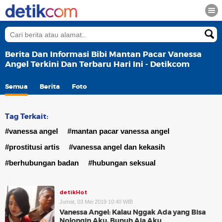
Berita Dan Informasi Bibi Mantan Pacar Vanessa
Angel Terkini Dan Terbaru Hari Ini - Detikcom
Semua
Berita
Foto
Tag Terkait:
#vanessa angel
#mantan pacar vanessa angel
#prostitusi artis
#vanessa angel dan kekasih
#berhubungan badan
#hubungan seksual
detikHot
Jumat, 03 Mei 2019 10:40 WIB
Vanessa Angel: Kalau Nggak Ada yang Bisa
Nolongin Aku, Bunuh Aja Aku