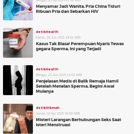
Minggu, 13 Jul 2025 07:02 WIB
Menyamar Jadi Wanita, Pria China Tiduri
Ribuan Pria dan Sebarkan HIV
detikHealth
Kamis, 26 Jun 2025 19:01 WIB
Kasus Tak Biasa! Perempuan Nyaris Tewas
gegara Sperma, Ini yang Terjadi
detikHealth
Minggu, 22 Jun 2025 14:03 WIB
Penjelasan Medis di Balik Remaja Hamil
Setelah Menelan Sperma, Begini Awal
Mulanya
detikHikmah
Jumat, 18 Apr 2025 05:00 WIB
Misteri Larangan Berhubungan Seks Saat
Isteri Menstruasi