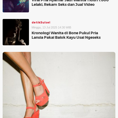
Viral Pria Nyamar Jadi Wanita Tiduri 1.600
Lelaki, Rekam Seks dan Jual Video
detikSulsel
Minggu, 13 Jul 2025 14:30 WIB
Kronologi Wanita di Bone Pukul Pria
Lansia Pakai Balok Kayu Usai Ngeseks