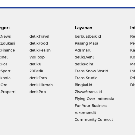
egori
Layanan
In
kNews
detikTravel
berbuatbaik.id
Re
kEdukasi
detikFood
Pasang Mata
Pe
kFinance
detikHealth
Adsmart
Ka
kInet
Wolipop
detikEvent
Ko
kHot
detikX
detikPoint
Me
kSport
20Detik
Trans Snow World
In
kbola
detikFoto
Trans Studio
Pr
kOto
detikHikmah
Bingkai.id
Di
kProperti
detikPop
Ziswafctarsa.id
Flying Over Indonesia
For Your Business
rekomendit
Community Connect