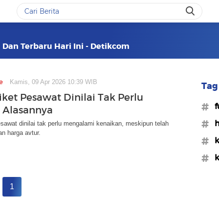
 Dan Terbaru Hari Ini - Detikcom
e
Kamis, 09 Apr 2026 10:39 WIB
Tag 
iket Pesawat Dinilai Tak Perlu
#f
i Alasannya
#h
esawat dinilai tak perlu mengalami kenaikan, meskipun telah
an harga avtur.
#k
#k
1