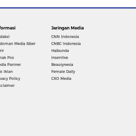
formasi
Jaringan Media
daksi
CNN Indonesia
doman Media Siber
CNBC Indonesia
rir
Haibunda
tak Pos
Insertlive
dia Partner
Beautynesia
fo Iklan
Female Daily
ivacy Policy
CXO Media
sclaimer