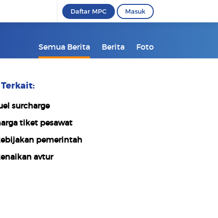
Daftar MPC
Masuk
Semua Berita
Berita
Foto
Terkait:
uel surcharge
arga tiket pesawat
ebijakan pemerintah
enaikan avtur