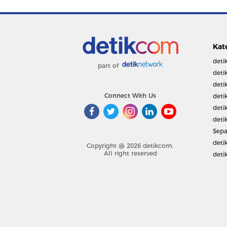
Kat
deti
part of
deti
deti
Connect With Us
deti
deti
deti
Sepa
deti
Copyright @ 2026 detikcom.
All right reserved
deti