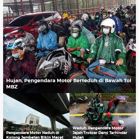
Hujan, Pengendara Motor Berteduh di Bawah Tol
MBZ
Waduh, Pengendara Motor
Pengendara Motor Neduh di
Jajah Trotoar Demi Terhindar
Kolong Jembatan Bikin Macet
Hujan