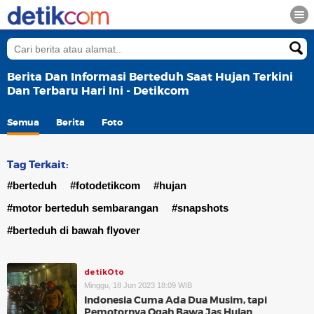
Berita Dan Informasi Berteduh Saat Hujan Terkini
Dan Terbaru Hari Ini - Detikcom
Semua
Berita
Foto
Tag Terkait:
#berteduh
#fotodetikcom
#hujan
#motor berteduh sembarangan
#snapshots
#berteduh di bawah flyover
detikOto
Minggu, 18 Jun 2023 18:09 WIB
Indonesia Cuma Ada Dua Musim, tapi
Pemotornya Ogah Bawa Jas Hujan