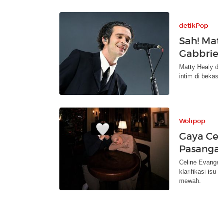
detikPop
Sah! Ma
Gabbrie
Matty Healy d
intim di beka
Wolipop
Gaya Ce
Pasanga
Celine Evange
klarifikasi i
mewah.