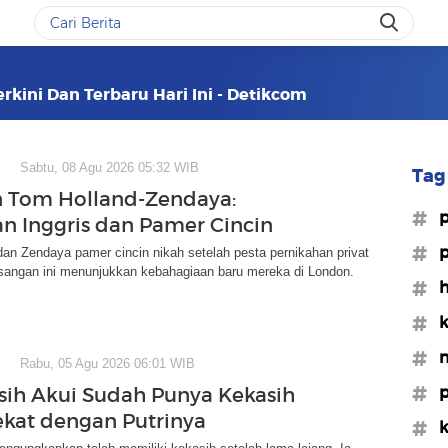
erkini Dan Terbaru Hari Ini - Detikcom
Sabtu, 08 Agu 2026 05:32 WIB
Tag 
 Tom Holland-Zendaya:
#p
n Inggris dan Pamer Cincin
#p
an Zendaya pamer cincin nikah setelah pesta pernikahan privat
asangan ini menunjukkan kebahagiaan baru mereka di London.
#h
#k
#n
Rabu, 05 Agu 2026 06:01 WIB
#p
sih Akui Sudah Punya Kekasih
ekat dengan Putrinya
#k