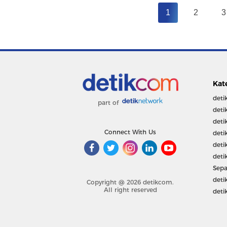
1
2
3
Kat
deti
part of
deti
deti
Connect With Us
deti
deti
deti
Sepa
deti
Copyright @ 2026 detikcom.
All right reserved
deti