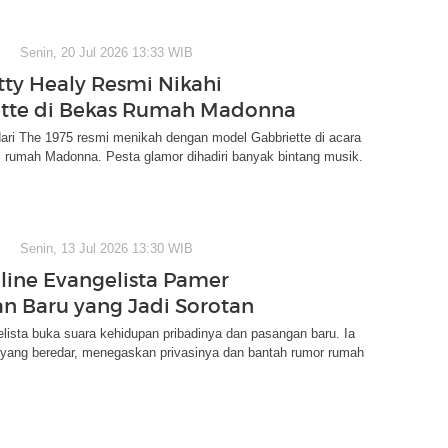
Senin, 20 Jul 2026 13:33 WIB
tty Healy Resmi Nikahi
tte di Bekas Rumah Madonna
ari The 1975 resmi menikah dengan model Gabbriette di acara
s rumah Madonna. Pesta glamor dihadiri banyak bintang musik.
Senin, 13 Jul 2026 13:30 WIB
line Evangelista Pamer
n Baru yang Jadi Sorotan
lista buka suara kehidupan pribadinya dan pasangan baru. Ia
su yang beredar, menegaskan privasinya dan bantah rumor rumah