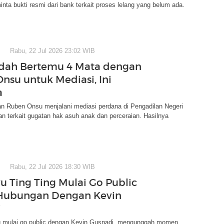
minta bukti resmi dari bank terkait proses lelang yang belum ada.
Rabu, 22 Jul 2026 23:02 WIB
dah Bertemu 4 Mata dengan
nsu untuk Mediasi, Ini
a
n Ruben Onsu menjalani mediasi perdana di Pengadilan Negeri
an terkait gugatan hak asuh anak dan perceraian. Hasilnya
Rabu, 22 Jul 2026 18:30 WIB
u Ting Ting Mulai Go Public
Hubungan Dengan Kevin
i
g mulai go public dengan Kevin Gusnadi, mengunggah momen