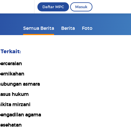
Daftar MPC
Masuk
Semua Berita
Berita
Foto
Terkait:
erceraian
ernikahan
ubungan asmara
asus hukum
ikita mirzani
engadilan agama
esehatan