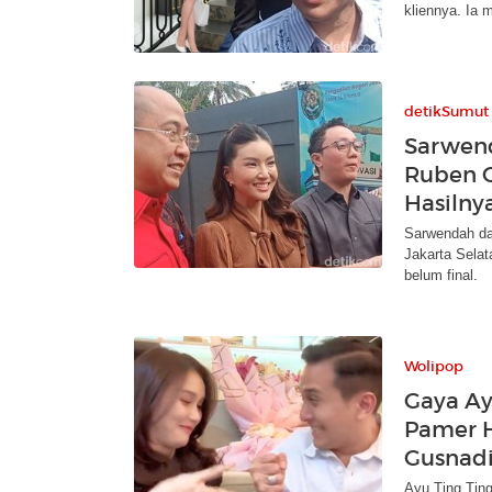
kliennya. Ia 
detikSumut
Sarwen
Ruben O
Hasilny
Sarwendah da
Jakarta Selat
belum final.
Wolipop
Gaya Ay
Pamer 
Gusnad
Ayu Ting Tin