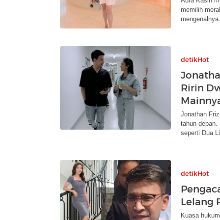
Aura Kasih me
memilih merah
mengenalnya
detikHot
Jonatha
Ririn D
Mainnya
Jonathan Fri
tahun depan.
seperti Dua L
detikHot
Pengaca
Lelang
Kuasa hukum 