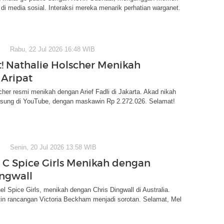
i media sosial. Interaksi mereka menarik perhatian warganet.
Rabu, 22 Jul 2026 16:48 WIB
! Nathalie Holscher Menikah
Aripat
cher resmi menikah dengan Arief Fadli di Jakarta. Akad nikah
ngsung di YouTube, dengan maskawin Rp 2.272.026. Selamat!
Senin, 20 Jul 2026 13:58 WIB
 C Spice Girls Menikah dengan
ingwall
el Spice Girls, menikah dengan Chris Dingwall di Australia.
in rancangan Victoria Beckham menjadi sorotan. Selamat, Mel