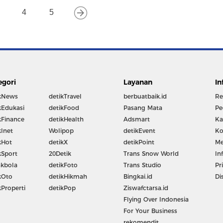
4
5
egori
Layanan
In
kNews
detikTravel
berbuatbaik.id
Re
kEdukasi
detikFood
Pasang Mata
Pe
kFinance
detikHealth
Adsmart
Ka
kInet
Wolipop
detikEvent
Ko
kHot
detikX
detikPoint
Me
kSport
20Detik
Trans Snow World
In
kbola
detikFoto
Trans Studio
Pr
kOto
detikHikmah
Bingkai.id
Di
kProperti
detikPop
Ziswafctarsa.id
Flying Over Indonesia
For Your Business
rekomendit