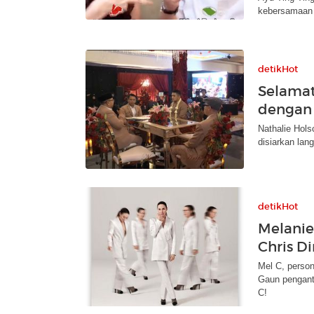
kebersamaan d
detikHot
Selamat
dengan 
Nathalie Hols
disiarkan la
detikHot
Melanie
Chris D
Mel C, person
Gaun pengant
C!