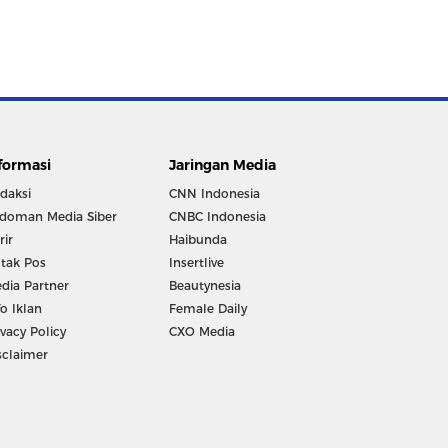
formasi
Jaringan Media
daksi
CNN Indonesia
doman Media Siber
CNBC Indonesia
rir
Haibunda
tak Pos
Insertlive
dia Partner
Beautynesia
fo Iklan
Female Daily
ivacy Policy
CXO Media
sclaimer