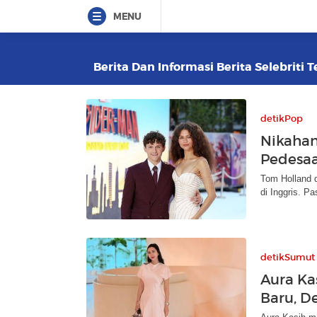
MENU
Berita Dan Informasi Berita Selebriti T
detikPop
Nikahan
Pedesaa
Tom Holland d
di Inggris. P
detikSumut
Aura Ka
Baru, D