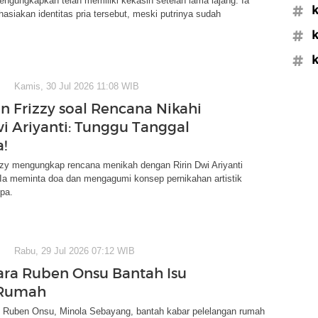
ngungkapkan telah memiliki kekasih setelah lama lajang. Ia
#k
asiakan identitas pria tersebut, meski putrinya sudah
.
#k
#k
Kamis, 30 Jul 2026 11:08 WIB
n Frizzy soal Rencana Nikahi
wi Ariyanti: Tunggu Tanggal
!
zzy mengungkap rencana menikah dengan Ririn Dwi Ariyanti
 Ia meminta doa dan mengagumi konsep pernikahan artistik
ipa.
Rabu, 29 Jul 2026 07:12 WIB
ra Ruben Onsu Bantah Isu
 Rumah
Ruben Onsu, Minola Sebayang, bantah kabar pelelangan rumah