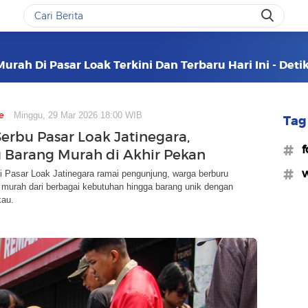
urah Di Pasar Loak Terkini Dan Terbaru Hari Ini - Det
e
Minggu, 29 Mar 2026 18:00 WIB
Tag 
erbu Pasar Loak Jatinegara,
#f
 Barang Murah di Akhir Pekan
#w
i Pasar Loak Jatinegara ramai pengunjung, warga berburu
 murah dari berbagai kebutuhan hingga barang unik dengan
kau.