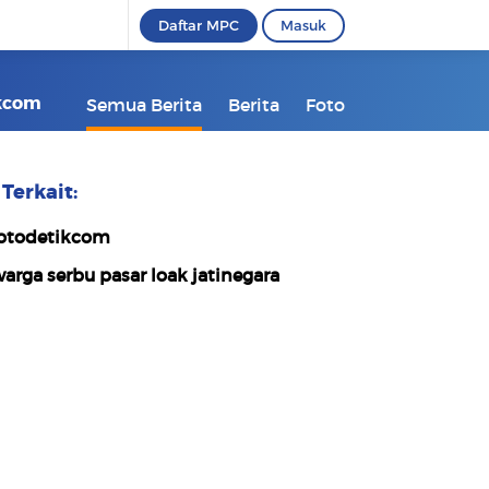
Daftar MPC
Masuk
ikcom
Semua Berita
Berita
Foto
Terkait:
otodetikcom
arga serbu pasar loak jatinegara