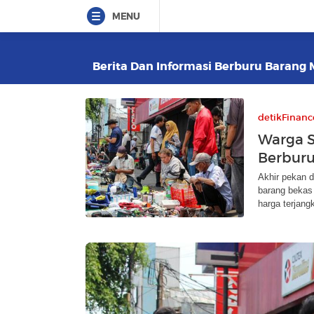
MENU
Berita Dan Informasi Berburu Barang M
detikFinanc
Warga S
Berburu
Akhir pekan d
barang bekas
harga terjang