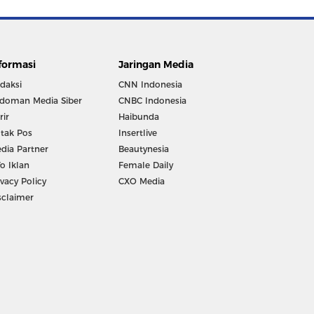
formasi
Jaringan Media
daksi
CNN Indonesia
doman Media Siber
CNBC Indonesia
rir
Haibunda
tak Pos
Insertlive
dia Partner
Beautynesia
fo Iklan
Female Daily
ivacy Policy
CXO Media
sclaimer