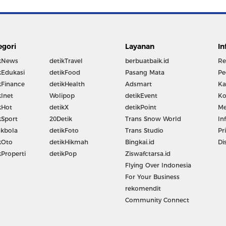
egori
Layanan
In
kNews
detikTravel
berbuatbaik.id
Re
kEdukasi
detikFood
Pasang Mata
Pe
kFinance
detikHealth
Adsmart
Ka
kInet
Wolipop
detikEvent
Ko
kHot
detikX
detikPoint
Me
kSport
20Detik
Trans Snow World
In
kbola
detikFoto
Trans Studio
Pr
kOto
detikHikmah
Bingkai.id
Di
kProperti
detikPop
Ziswafctarsa.id
Flying Over Indonesia
For Your Business
rekomendit
Community Connect