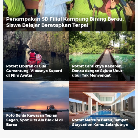
Penampakan SD Filial Kampung Birang Berau,
Siswa Belajar Beratapkan Terpal
Potret Liburan di Gua
Potret Cantiknya Kakaban,
Gumantung, Vibesnya Seperti
Danau dengan Sejuta Ubur-
di Film Avatar
ubur Tak Menyengat
Foto Senja Kawasan Tepian
Segah, Spot Hits Ala Blok M di
Potret Mercure Berau, Tempat
Berau
Staycation Kamu Selanjutnya