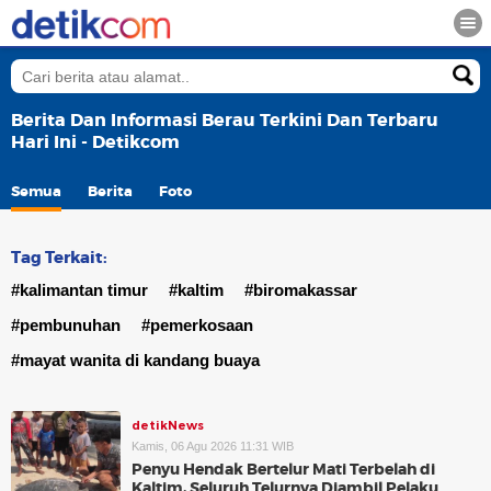
Berita Dan Informasi Berau Terkini Dan Terbaru
Hari Ini - Detikcom
Semua
Berita
Foto
Tag Terkait:
#kalimantan timur
#kaltim
#biromakassar
#pembunuhan
#pemerkosaan
#mayat wanita di kandang buaya
detikNews
Kamis, 06 Agu 2026 11:31 WIB
Penyu Hendak Bertelur Mati Terbelah di
Kaltim, Seluruh Telurnya Diambil Pelaku