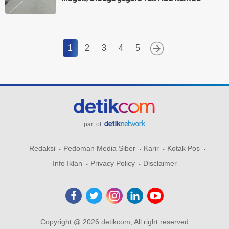
1
2
3
4
5
part of
Redaksi
Pedoman Media Siber
Karir
Kotak Pos
Info Iklan
Privacy Policy
Disclaimer
Copyright @ 2026 detikcom, All right reserved