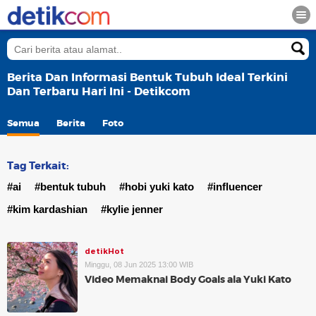
Berita Dan Informasi Bentuk Tubuh Ideal Terkini
Dan Terbaru Hari Ini - Detikcom
Semua
Berita
Foto
Tag Terkait:
#ai
#bentuk tubuh
#hobi yuki kato
#influencer
#kim kardashian
#kylie jenner
detikHot
Minggu, 08 Jun 2025 13:00 WIB
Video Memaknai Body Goals ala Yuki Kato