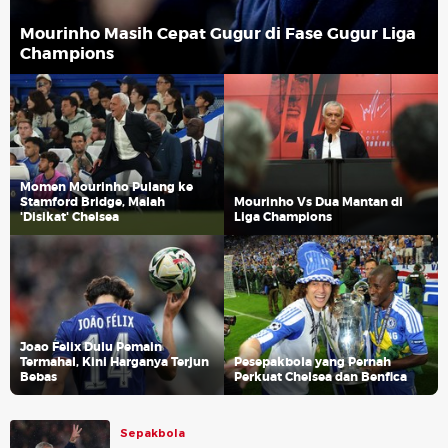
Mourinho Masih Cepat Gugur di Fase Gugur Liga
Champions
Momen Mourinho Pulang ke
Stamford Bridge, Malah
Mourinho Vs Dua Mantan di
'Disikat' Chelsea
Liga Champions
Joao Felix Dulu Pemain
Termahal, Kini Harganya Terjun
Pesepakbola yang Pernah
Bebas
Perkuat Chelsea dan Benfica
Sepakbola