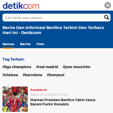
Berita Dan Informasi Benfica Terkini Dan Terbaru
Hari Ini - Detikcom
Semua
Berita
Foto
Tag Terkait:
#liga champions
#real madrid
#jose mourinho
#chelsea
#barcelona
#liverpool
Sepakbola
Selasa, 28 Jul 2026 05:30 WIB
Mantan Presiden Benfica Yakin Jesus
Berani Parkir Ronaldo