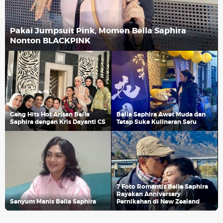
Pakai Jumpsuit Pink, Momen Bella Saphira
Nonton BLACKPINK
Geng Hits Hot Arisan Bella
Bella Saphira Awet Muda dan
Saphira dengan Kris Dayanti CS
Tetap Suka Kulineran Seru
7 Foto Romantis Bella Saphira
Rayakan Anniversary
Senyum Manis Bella Saphira
Pernikahan di New Zealand