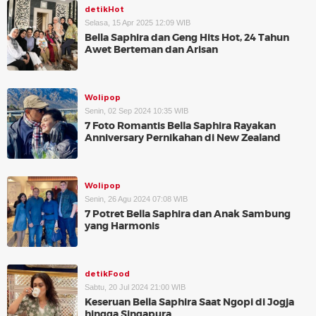
detikHot
Selasa, 15 Apr 2025 12:09 WIB
Bella Saphira dan Geng Hits Hot, 24 Tahun
Awet Berteman dan Arisan
Wolipop
Senin, 02 Sep 2024 10:35 WIB
7 Foto Romantis Bella Saphira Rayakan
Anniversary Pernikahan di New Zealand
Wolipop
Senin, 26 Agu 2024 07:08 WIB
7 Potret Bella Saphira dan Anak Sambung
yang Harmonis
detikFood
Sabtu, 20 Jul 2024 21:00 WIB
Keseruan Bella Saphira Saat Ngopi di Jogja
hingga Singapura