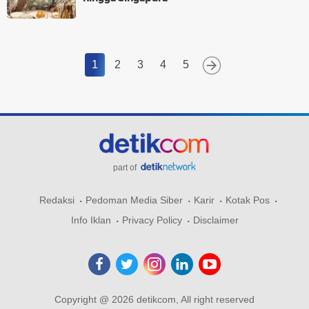
1
2
3
4
5
part of
Redaksi
Pedoman Media Siber
Karir
Kotak Pos
Info Iklan
Privacy Policy
Disclaimer
Copyright @ 2026 detikcom, All right reserved