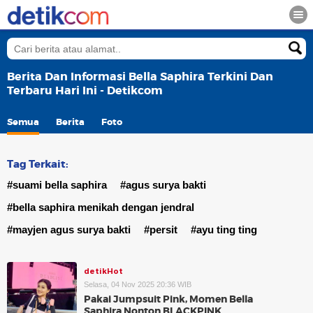
Berita Dan Informasi Bella Saphira Terkini Dan
Terbaru Hari Ini - Detikcom
Semua
Berita
Foto
Tag Terkait:
#suami bella saphira
#agus surya bakti
#bella saphira menikah dengan jendral
#mayjen agus surya bakti
#persit
#ayu ting ting
detikHot
Selasa, 04 Nov 2025 20:36 WIB
Pakai Jumpsuit Pink, Momen Bella
Saphira Nonton BLACKPINK