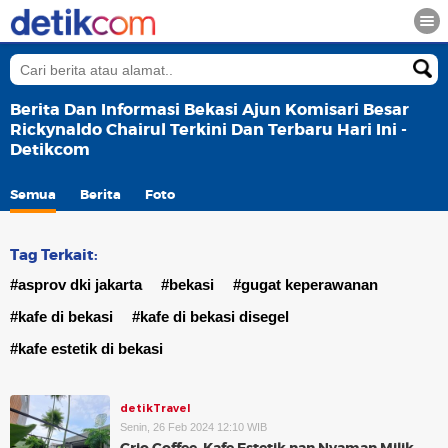
Berita Dan Informasi Bekasi Ajun Komisari Besar
Rickynaldo Chairul Terkini Dan Terbaru Hari Ini -
Detikcom
Semua
Berita
Foto
Tag Terkait:
#asprov dki jakarta
#bekasi
#gugat keperawanan
#kafe di bekasi
#kafe di bekasi disegel
#kafe estetik di bekasi
detikTravel
Senin, 26 Feb 2024 12:10 WIB