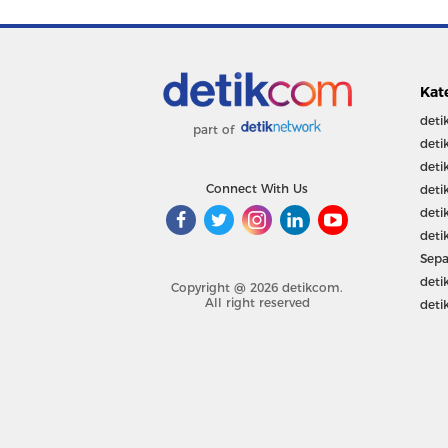
Kat
deti
part of
deti
deti
Connect With Us
deti
deti
deti
Sepa
deti
Copyright @ 2026 detikcom.
All right reserved
deti