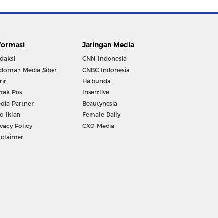
formasi
Jaringan Media
daksi
CNN Indonesia
doman Media Siber
CNBC Indonesia
rir
Haibunda
tak Pos
Insertlive
dia Partner
Beautynesia
fo Iklan
Female Daily
ivacy Policy
CXO Media
sclaimer