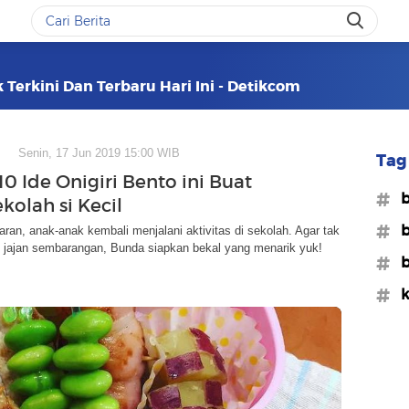
 Terkini Dan Terbaru Hari Ini - Detikcom
Senin, 17 Jun 2019 15:00 WIB
Tag 
0 Ide Onigiri Bento ini Buat
#b
kolah si Kecil
#b
baran, anak-anak kembali menjalani aktivitas di sekolah. Agar tak
k jajan sembarangan, Bunda siapkan bekal yang menarik yuk!
#b
#k