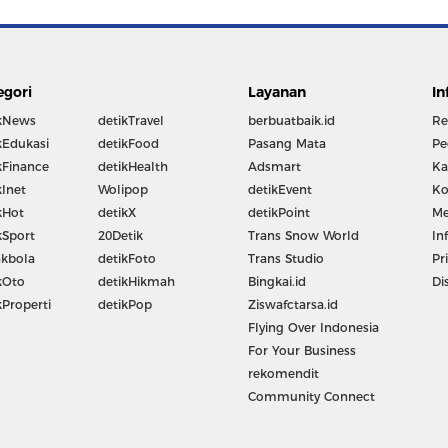
egori
Layanan
In
kNews
detikTravel
berbuatbaik.id
Re
kEdukasi
detikFood
Pasang Mata
Pe
kFinance
detikHealth
Adsmart
Ka
kInet
Wolipop
detikEvent
Ko
kHot
detikX
detikPoint
Me
kSport
20Detik
Trans Snow World
In
kbola
detikFoto
Trans Studio
Pr
kOto
detikHikmah
Bingkai.id
Di
kProperti
detikPop
Ziswafctarsa.id
Flying Over Indonesia
For Your Business
rekomendit
Community Connect