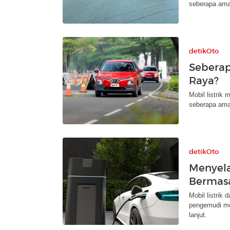
seberapa aman 
detikOto
Seberap
Raya?
Mobil listrik
seberapa aman 
detikOto
Menyela
Bermasa
Mobil listrik
pengemudi me
lanjut.