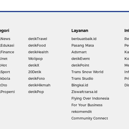
egori
Layanan
In
kNews
detikTravel
berbuatbaik.id
Re
kEdukasi
detikFood
Pasang Mata
Pe
kFinance
detikHealth
Adsmart
Ka
kInet
Wolipop
detikEvent
Ko
kHot
detikX
detikPoint
Me
kSport
20Detik
Trans Snow World
In
kbola
detikFoto
Trans Studio
Pr
kOto
detikHikmah
Bingkai.id
Di
kProperti
detikPop
Ziswafctarsa.id
Flying Over Indonesia
For Your Business
rekomendit
Community Connect