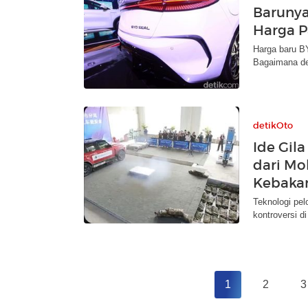
Barunya
Harga P
Harga baru BY
Bagaimana d
detikOto
Ide Gila
dari Mob
Kebaka
Teknologi pel
kontroversi di
1
2
3