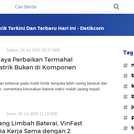
rik Terkini Dan Terbaru Hari Ini - Detikcom
Selasa, 14 Jul 2026 18:37 WIB
Tag 
Biaya Perbaikan Termahal
#m
istrik Bukan di Komponen
#b
n terbesar pada mobil listrik ternyata lebih sering berasal dari
#k
, sementara kerusakan baterai traksi malah jarang terjadi.
#b
#j
Senin, 06 Jul 2026 11:13 WIB
#p
ang Limbah Baterai, VinFast
#t
ia Kerja Sama dengan 2