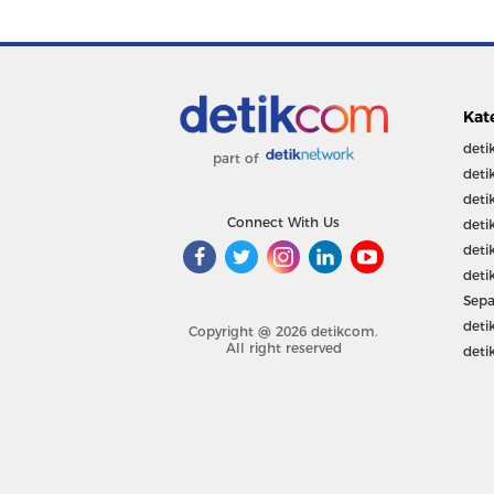
Kat
deti
part of
deti
deti
Connect With Us
deti
deti
deti
Sepa
deti
Copyright @ 2026 detikcom.
All right reserved
deti