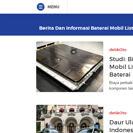
MENU
Berita Dan Informasi Baterai Mobil List
detikOto
Studi: 
Mobil L
Baterai
Biaya perbaika
komponen lain
detikOto
Daur Ul
Indones