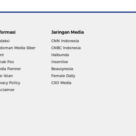
formasi
Jaringan Media
daksi
CNN Indonesia
doman Media Siber
CNBC Indonesia
rir
Haibunda
tak Pos
Insertlive
dia Partner
Beautynesia
fo Iklan
Female Daily
ivacy Policy
CXO Media
sclaimer