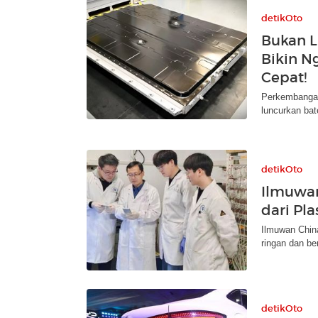
detikOto
Bukan Li
Bikin N
Cepat!
Perkembangan 
luncurkan bat
detikOto
Ilmuwan
dari Pla
Ilmuwan Chin
ringan dan be
detikOto