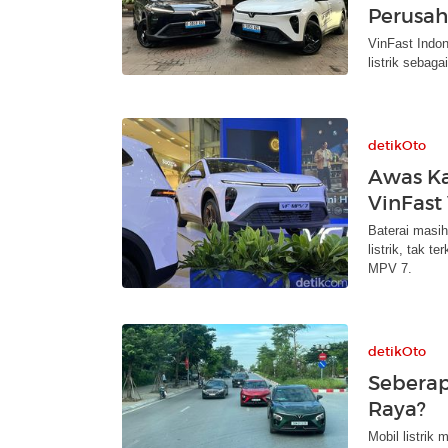
Perusah
VinFast Indon
listrik sebag
detikOto
Awas Ka
VinFast
Baterai masi
listrik, tak t
MPV 7.
detikOto
Seberap
Raya?
Mobil listrik