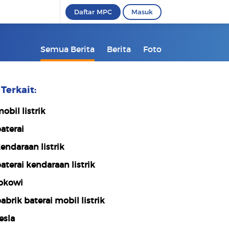
Daftar MPC
Masuk
Semua Berita
Berita
Foto
Terkait:
obil listrik
aterai
endaraan listrik
aterai kendaraan listrik
okowi
abrik baterai mobil listrik
esla