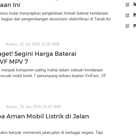
aan Ini
#l
esia mulai menyiapkan pengelolaan limbah baterai kendaraan
#h
ai bagian dari pengembangan ekosistem elektrifikasi di Tanah Air.
#n
Kamis, 02 Jul 2026 11:05 WIB
get! Segini Harga Baterai
 VF MPV 7
h menjadi komponen paling mahal dalam sebuah kendaraan
erkecuali mobil listrik 7 penumpang terbaru buatan VinFast, VF
Kamis, 25 Jun 2026 20:02 WIB
a Aman Mobil Listrik di Jalan
 makin banyak memenuhi jalan-jalan di berbagai negara. Tapi