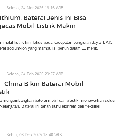
Selasa, 24 Mar 2026 16:16 WIB
thium, Baterai Jenis Ini Bisa
gecas Mobil Listrik Makin
mobil listrik kini fokus pada kecepatan pengisian daya. BAIC
erai sodium-ion yang mampu isi penuh dalam 11 menit.
Selasa, 24 Feb 2026 20:27 WIB
 China Bikin Baterai Mobil
stik
a mengembangkan baterai mobil dari plastik, menawarkan solusi
rkelanjutan. Baterai ini tahan suhu ekstrem dan fleksibel.
Sabtu, 06 Des 2025 18:40 WIB