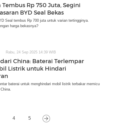
 Tembus Rp 750 Juta, Segini
asaran BYD Seal Bekas
D Seal tembus Rp 700 juta untuk varian tertingginya.
engan harga bekasnya?
Rabu, 24 Sep 2025 14:39 WIB
 dari China: Baterai Terlempar
il Listrik untuk Hindari
ran
ontar baterai untuk menghindari mobil listrik terbakar memicu
 China.
4
5