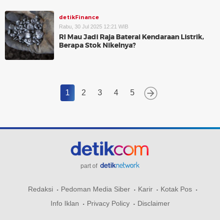
detikFinance
Rabu, 30 Jul 2025 12:21 WIB
RI Mau Jadi Raja Baterai Kendaraan Listrik,
Berapa Stok Nikelnya?
1
2
3
4
5
part of
Redaksi
Pedoman Media Siber
Karir
Kotak Pos
Info Iklan
Privacy Policy
Disclaimer