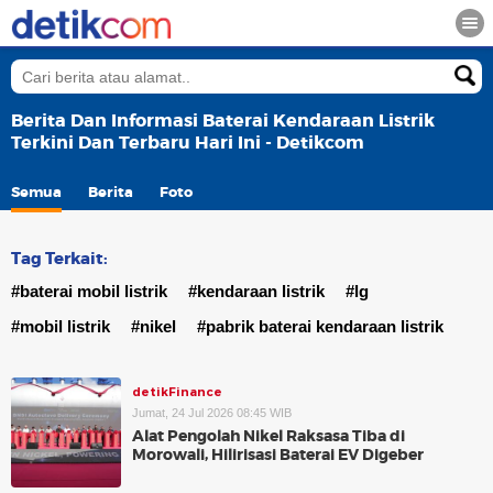
Berita Dan Informasi Baterai Kendaraan Listrik
Terkini Dan Terbaru Hari Ini - Detikcom
Semua
Berita
Foto
Tag Terkait:
#baterai mobil listrik
#kendaraan listrik
#lg
#mobil listrik
#nikel
#pabrik baterai kendaraan listrik
detikFinance
Jumat, 24 Jul 2026 08:45 WIB
Alat Pengolah Nikel Raksasa Tiba di
Morowali, Hilirisasi Baterai EV Digeber