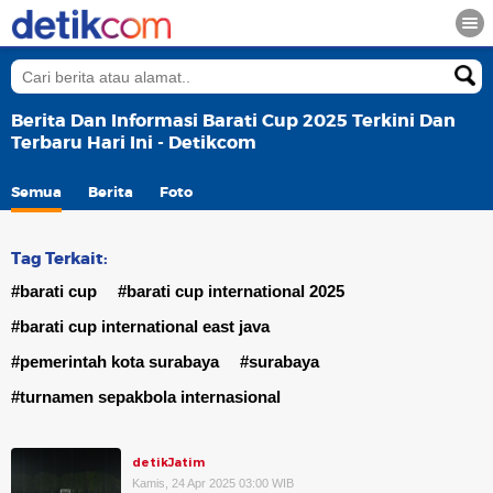
Berita Dan Informasi Barati Cup 2025 Terkini Dan
Terbaru Hari Ini - Detikcom
Semua
Berita
Foto
Tag Terkait:
#barati cup
#barati cup international 2025
#barati cup international east java
#pemerintah kota surabaya
#surabaya
#turnamen sepakbola internasional
detikJatim
Kamis, 24 Apr 2025 03:00 WIB