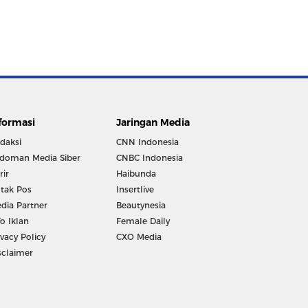
formasi
Jaringan Media
daksi
CNN Indonesia
doman Media Siber
CNBC Indonesia
rir
Haibunda
tak Pos
Insertlive
dia Partner
Beautynesia
fo Iklan
Female Daily
ivacy Policy
CXO Media
sclaimer