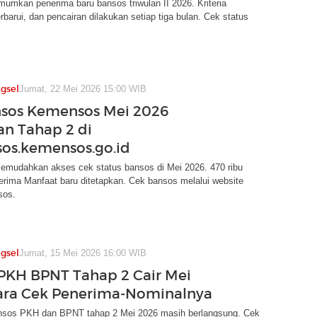
umkan penerima baru bansos triwulan II 2026. Kriteria
rbarui, dan pencairan dilakukan setiap tiga bulan. Cek status
gsel
Jumat, 22 Mei 2026 15:00 WIB
sos Kemensos Mei 2026
an Tahap 2 di
os.kemensos.go.id
emudahkan akses cek status bansos di Mei 2026. 470 ribu
rima Manfaat baru ditetapkan. Cek bansos melalui website
sos.
gsel
Jumat, 15 Mei 2026 16:00 WIB
PKH BPNT Tahap 2 Cair Mei
ara Cek Penerima-Nominalnya
nsos PKH dan BPNT tahap 2 Mei 2026 masih berlangsung. Cek