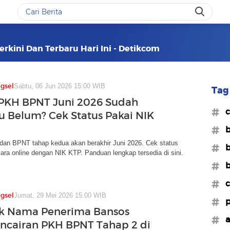
erkini Dan Terbaru Hari Ini - Detikcom
gsel
Sabtu, 06 Jun 2026 15:00 WIB
Tag 
PKH BPNT Juni 2026 Sudah
#c
au Belum? Cek Status Pakai NIK
#b
an BPNT tahap kedua akan berakhir Juni 2026. Cek status
#b
ara online dengan NIK KTP. Panduan lengkap tersedia di sini.
#b
#c
gsel
Jumat, 29 Mei 2026 15:00 WIB
#
ek Nama Penerima Bansos
#a
ncairan PKH BPNT Tahap 2 di