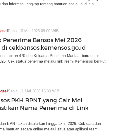
 dan informasi lengkap tentang bantuan sosial ini di sini.
gsel
Rabu, 13 Mei 2026 09:00 WIB
k Penerima Bansos Mei 2026
 di cekbansos.kemensos.go.id
enetapkan 470 ribu Keluarga Penerima Manfaat baru untuk
26. Cek status penerima melalui link resmi Kemensos berikut
gsel
Senin, 11 Mei 2026 15:00 WIB
sos PKH BPNT yang Cair Mei
astikan Nama Penerima di Link
an BPNT akan disalurkan hingga akhir 2026. Cek cara dan
ima bantuan secara online melalui situs atau aplikasi resmi.