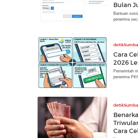
Bulan J
Bantuan sosi
penerima sec
detikSumba
Cara Ce
2026 Le
Pemerintah m
penerima PKH
detikSumba
Benarka
Triwula
Cara Ce