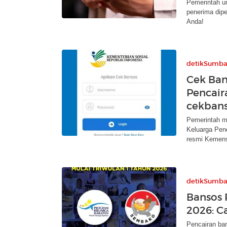
Pemerintah um
penerima dipe
Anda!
detikSumba
Cek Ban
Pencair
cekbans
Pemerintah m
Keluarga Pene
resmi Kemen
detikSumba
Bansos 
2026: C
Pencairan ba