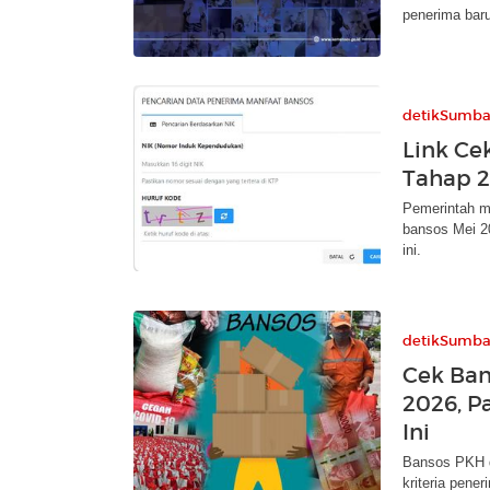
penerima baru
detikSumba
Link Ce
Tahap 2
Pemerintah m
bansos Mei 20
ini.
detikSumba
Cek Ban
2026, P
Ini
Bansos PKH d
kriteria pener