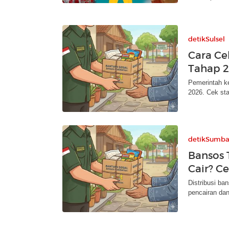
detikSulsel
Cara Ce
Tahap 2
Pemerintah k
2026. Cek sta
detikSumba
Bansos 
Cair? C
Distribusi b
pencairan dan