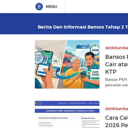
MENU
Berita Dan Informasi Bansos Tahap 2 T
detikSumba
Bansos 
Cair at
KTP
Bansos PKH d
pencairan sec
detikSumba
Cara C
2026 Pe