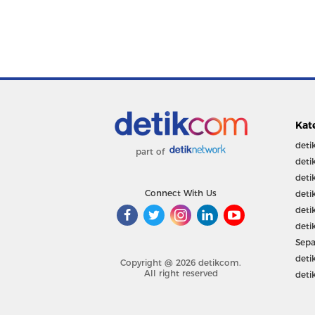
Kat
deti
part of
deti
deti
Connect With Us
deti
deti
deti
Sepa
deti
Copyright @ 2026 detikcom.
All right reserved
deti