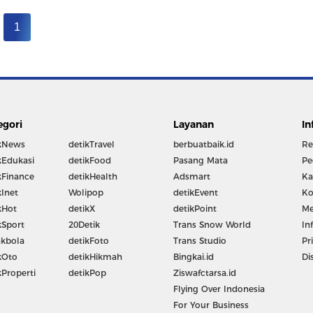
1
egori
Layanan
In
kNews
detikTravel
berbuatbaik.id
Re
kEdukasi
detikFood
Pasang Mata
Pe
kFinance
detikHealth
Adsmart
Ka
kInet
Wolipop
detikEvent
Ko
kHot
detikX
detikPoint
Me
kSport
20Detik
Trans Snow World
In
kbola
detikFoto
Trans Studio
Pr
kOto
detikHikmah
Bingkai.id
Di
kProperti
detikPop
Ziswafctarsa.id
Flying Over Indonesia
For Your Business