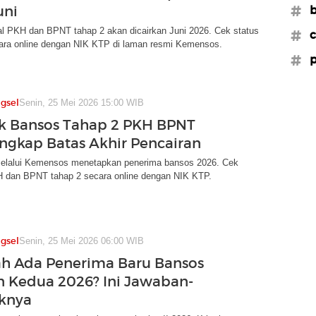
uni
#b
al PKH dan BPNT tahap 2 akan dicairkan Juni 2026. Cek status
#c
ara online dengan NIK KTP di laman resmi Kemensos.
#p
gsel
Senin, 25 Mei 2026 15:00 WIB
k Bansos Tahap 2 PKH BPNT
ngkap Batas Akhir Pencairan
elalui Kemensos menetapkan penerima bansos 2026. Cek
 dan BPNT tahap 2 secara online dengan NIK KTP.
gsel
Senin, 25 Mei 2026 06:00 WIB
h Ada Penerima Baru Bansos
n Kedua 2026? Ini Jawaban-
knya