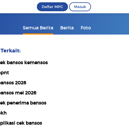
Daftar MPC
Masuk
Semua Berita
Berita
Foto
Terkait:
ek bansos kemensos
pnt
ansos 2026
ansos mei 2026
ek penerima bansos
pkh
plikasi cek bansos