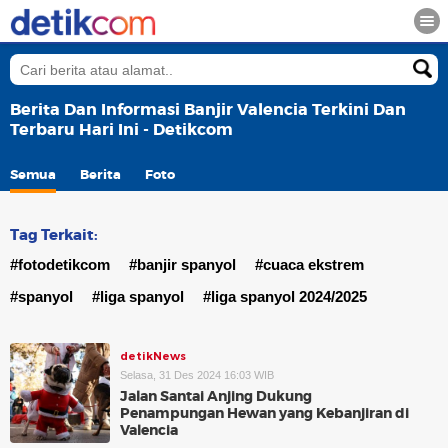
Berita Dan Informasi Banjir Valencia Terkini Dan
Terbaru Hari Ini - Detikcom
Semua
Berita
Foto
Tag Terkait:
#fotodetikcom
#banjir spanyol
#cuaca ekstrem
#spanyol
#liga spanyol
#liga spanyol 2024/2025
detikNews
Selasa, 31 Des 2024 16:03 WIB
Jalan Santai Anjing Dukung
Penampungan Hewan yang Kebanjiran di
Valencia