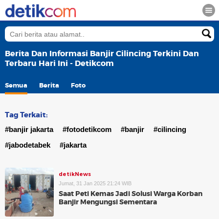
Berita Dan Informasi Banjir Cilincing Terkini Dan
Terbaru Hari Ini - Detikcom
Semua
Berita
Foto
Tag Terkait:
#banjir jakarta
#fotodetikcom
#banjir
#cilincing
#jabodetabek
#jakarta
detikNews
Jumat, 31 Jan 2025 21:24 WIB
Saat Peti Kemas Jadi Solusi Warga Korban
Banjir Mengungsi Sementara