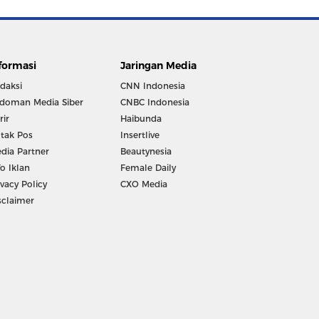
formasi
Jaringan Media
daksi
CNN Indonesia
doman Media Siber
CNBC Indonesia
rir
Haibunda
tak Pos
Insertlive
dia Partner
Beautynesia
fo Iklan
Female Daily
ivacy Policy
CXO Media
sclaimer