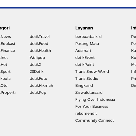
egori
Layanan
In
kNews
detikTravel
berbuatbaik.id
Re
kEdukasi
detikFood
Pasang Mata
Pe
kFinance
detikHealth
Adsmart
Ka
kInet
Wolipop
detikEvent
Ko
kHot
detikX
detikPoint
Me
kSport
20Detik
Trans Snow World
In
kbola
detikFoto
Trans Studio
Pr
kOto
detikHikmah
Bingkai.id
Di
kProperti
detikPop
Ziswafctarsa.id
Flying Over Indonesia
For Your Business
rekomendit
Community Connect