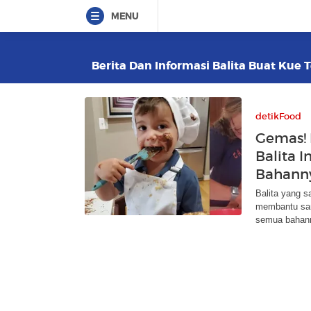
MENU
Berita Dan Informasi Balita Buat Kue T
detikFood
Gemas! 
Balita 
Bahann
Balita yang s
membantu san
semua bahan