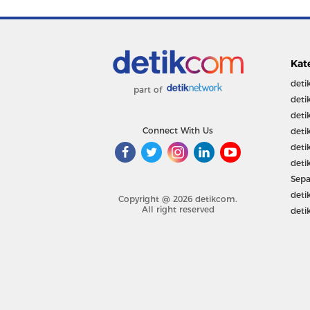
Kat
deti
part of
deti
deti
Connect With Us
deti
deti
deti
Sepa
deti
Copyright @ 2026 detikcom.
All right reserved
deti