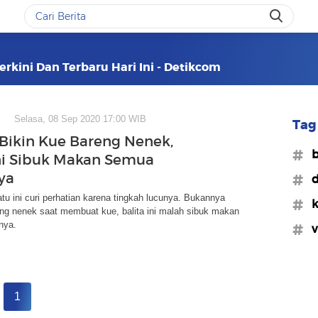
erkini Dan Terbaru Hari Ini - Detikcom
Selasa, 08 Sep 2020 17:00 WIB
Tag 
Bikin Kue Bareng Nenek,
#b
Ini Sibuk Makan Semua
ya
#d
atu ini curi perhatian karena tingkah lucunya. Bukannya
#k
g nenek saat membuat kue, balita ini malah sibuk makan
nya.
#v
1