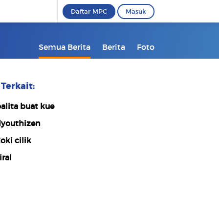
Daftar MPC
Masuk
Semua Berita
Berita
Foto
Terkait:
alita buat kue
youthizen
oki cilik
iral